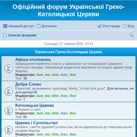
Офіційний форум Української Греко-
Католицької Церкви
Швидкий доступ
Допомога
Реєстрація
Вхід
Список форумів
ош
Сьогодні: 07 серпня 2026, 23:41
ук
Українська Греко-Католицька Церква
Афіша оголошень
Запрошення прийняти участь у церковних чи толерованих Церквою
світських заходах. Інформація додається виключно за згодою адміністрації
Форуму.
Модератори:
Just_me
,
viter
,
Artur
,
ihor
Тем:
38
Добре Слово
Євангеліє, розважання, проповіді, Житія, "історії для душі".
Для читання, не
для дискусій
.
Модератори:
Just_me
,
viter
,
Artur
,
ihor
Тем:
7
Католицька Церква
в Україні і у світі
Модератори:
Just_me
,
viter
,
Artur
,
ihor
Тем:
91
Церква і Суспільство
питання з життя Церкви/Суспільства, які не відносяться до тематики інших
розділів Форуму
Модератори:
Just_me
,
viter
,
Artur
,
ihor