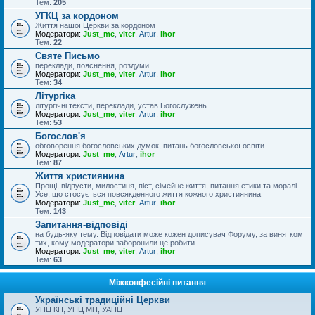
Тем:
205
УГКЦ за кордоном
Життя нашої Церкви за кордоном
Модератори:
Just_me
,
viter
,
Artur
,
ihor
Тем:
22
Святе Письмо
переклади, пояснення, роздуми
Модератори:
Just_me
,
viter
,
Artur
,
ihor
Тем:
34
Літургіка
літургічні тексти, переклади, устав Богослужень
Модератори:
Just_me
,
viter
,
Artur
,
ihor
Тем:
53
Богослов'я
обговорення богословських думок, питань богословської освіти
Модератори:
Just_me
,
Artur
,
ihor
Тем:
87
Життя християнина
Прощі, відпусти, милостиня, піст, сімейне життя, питання етики та моралі...
Усе, що стосується повсякденного життя кожного християнина
Модератори:
Just_me
,
viter
,
Artur
,
ihor
Тем:
143
Запитання-відповіді
на будь-яку тему. Відповідати може кожен дописувач Форуму, за винятком
тих, кому модератори заборонили це робити.
Модератори:
Just_me
,
viter
,
Artur
,
ihor
Тем:
63
Міжконфесійні питання
Українські традиційні Церкви
УПЦ КП, УПЦ МП, УАПЦ