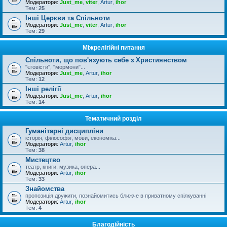
Модератори:
Just_me
,
viter
,
Artur
,
ihor
Тем:
25
Інші Церкви та Спільноти
Модератори:
Just_me
,
viter
,
Artur
,
ihor
Тем:
29
Міжрелігійні питання
Спільноти, що пов'язують себе з Християнством
"єговісти", "мормони"...
Модератори:
Just_me
,
Artur
,
ihor
Тем:
12
Інші релігії
Модератори:
Just_me
,
Artur
,
ihor
Тем:
14
Тематичний розділ
Гуманітарні дисципліни
історія, філософія, мови, економіка...
Модератори:
Artur
,
ihor
Тем:
38
Мистецтво
театр, книги, музика, опера...
Модератори:
Artur
,
ihor
Тем:
33
Знайомства
пропозиція дружити, познайомитись ближче в приватному спілкуванні
Модератори:
Artur
,
ihor
Тем:
4
Благодійність