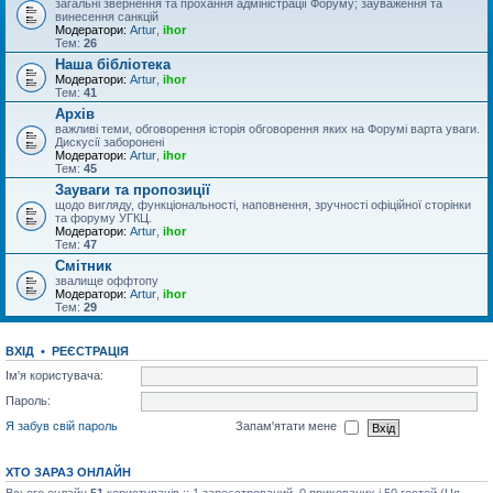
загальні звернення та прохання адміністрації Форуму; зауваження та
винесення санкцій
Модератори:
Artur
,
ihor
Тем:
26
Наша бібліотека
Модератори:
Artur
,
ihor
Тем:
41
Архів
важливі теми, обговорення історія обговорення яких на Форумі варта уваги.
Дискусії заборонені
Модератори:
Artur
,
ihor
Тем:
45
Зауваги та пропозиції
щодо вигляду, функціональності, наповнення, зручності офіційної сторінки
та форуму УГКЦ.
Модератори:
Artur
,
ihor
Тем:
47
Смітник
звалище оффтопу
Модератори:
Artur
,
ihor
Тем:
29
ВХІД
•
РЕЄСТРАЦІЯ
Ім'я користувача:
Пароль:
Я забув свій пароль
Запам'ятати мене
ХТО ЗАРАЗ ОНЛАЙН