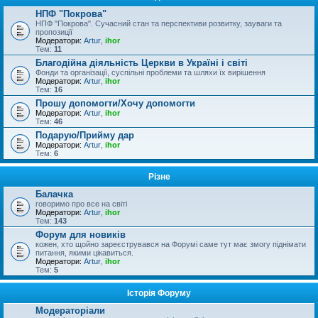
НПФ "Покрова"
НПФ "Покрова". Сучасний стан та перспективи розвитку, зауваги та
пропозиції
Модератори:
Artur
,
ihor
Тем:
11
Благодійна діяльність Церкви в Україні і світі
Фонди та організації, суспільні проблеми та шляхи їх вирішення
Модератори:
Artur
,
ihor
Тем:
16
Прошу допомогти/Хочу допомогти
Модератори:
Artur
,
ihor
Тем:
46
Подарую/Прийму дар
Модератори:
Artur
,
ihor
Тем:
6
Різне
Балачка
говоримо про все на світі
Модератори:
Artur
,
ihor
Тем:
143
Форум для новиків
кожен, хто щойно зареєструвався на Форумі саме тут має змогу піднімати
питання, якими цікавиться.
Модератори:
Artur
,
ihor
Тем:
5
Історія Форуму
Модераторіали