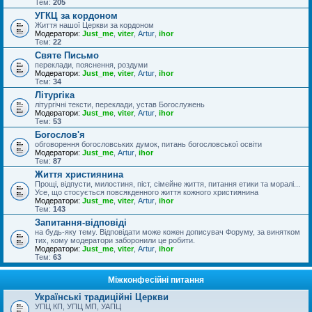
Тем:
205
УГКЦ за кордоном
Життя нашої Церкви за кордоном
Модератори:
Just_me
,
viter
,
Artur
,
ihor
Тем:
22
Святе Письмо
переклади, пояснення, роздуми
Модератори:
Just_me
,
viter
,
Artur
,
ihor
Тем:
34
Літургіка
літургічні тексти, переклади, устав Богослужень
Модератори:
Just_me
,
viter
,
Artur
,
ihor
Тем:
53
Богослов'я
обговорення богословських думок, питань богословської освіти
Модератори:
Just_me
,
Artur
,
ihor
Тем:
87
Життя християнина
Прощі, відпусти, милостиня, піст, сімейне життя, питання етики та моралі...
Усе, що стосується повсякденного життя кожного християнина
Модератори:
Just_me
,
viter
,
Artur
,
ihor
Тем:
143
Запитання-відповіді
на будь-яку тему. Відповідати може кожен дописувач Форуму, за винятком
тих, кому модератори заборонили це робити.
Модератори:
Just_me
,
viter
,
Artur
,
ihor
Тем:
63
Міжконфесійні питання
Українські традиційні Церкви
УПЦ КП, УПЦ МП, УАПЦ