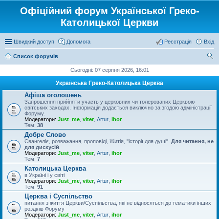
Офіційний форум Української Греко-
Католицької Церкви
Швидкий доступ
Допомога
Реєстрація
Вхід
Список форумів
ош
Сьогодні: 07 серпня 2026, 16:01
ук
Українська Греко-Католицька Церква
Афіша оголошень
Запрошення прийняти участь у церковних чи толерованих Церквою
світських заходах. Інформація додається виключно за згодою адміністрації
Форуму.
Модератори:
Just_me
,
viter
,
Artur
,
ihor
Тем:
38
Добре Слово
Євангеліє, розважання, проповіді, Житія, "історії для душі".
Для читання, не
для дискусій
.
Модератори:
Just_me
,
viter
,
Artur
,
ihor
Тем:
7
Католицька Церква
в Україні і у світі
Модератори:
Just_me
,
viter
,
Artur
,
ihor
Тем:
91
Церква і Суспільство
питання з життя Церкви/Суспільства, які не відносяться до тематики інших
розділів Форуму
Модератори:
Just_me
,
viter
,
Artur
,
ihor