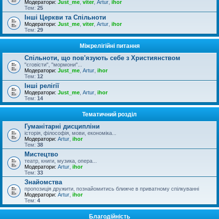
Модератори:
Just_me
,
viter
,
Artur
,
ihor
Тем:
25
Інші Церкви та Спільноти
Модератори:
Just_me
,
viter
,
Artur
,
ihor
Тем:
29
Міжрелігійні питання
Спільноти, що пов'язують себе з Християнством
"єговісти", "мормони"...
Модератори:
Just_me
,
Artur
,
ihor
Тем:
12
Інші релігії
Модератори:
Just_me
,
Artur
,
ihor
Тем:
14
Тематичний розділ
Гуманітарні дисципліни
історія, філософія, мови, економіка...
Модератори:
Artur
,
ihor
Тем:
38
Мистецтво
театр, книги, музика, опера...
Модератори:
Artur
,
ihor
Тем:
33
Знайомства
пропозиція дружити, познайомитись ближче в приватному спілкуванні
Модератори:
Artur
,
ihor
Тем:
4
Благодійність