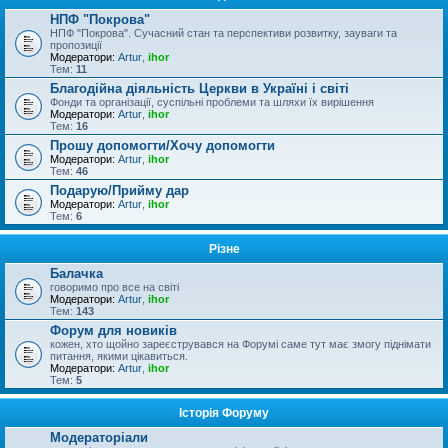
НПФ "Покрова"
НПФ "Покрова". Сучасний стан та перспективи розвитку, зауваги та
пропозиції
Модератори:
Artur
,
ihor
Тем:
11
Благодійна діяльність Церкви в Україні і світі
Фонди та організації, суспільні проблеми та шляхи їх вирішення
Модератори:
Artur
,
ihor
Тем:
16
Прошу допомогти/Хочу допомогти
Модератори:
Artur
,
ihor
Тем:
46
Подарую/Прийму дар
Модератори:
Artur
,
ihor
Тем:
6
Різне
Балачка
говоримо про все на світі
Модератори:
Artur
,
ihor
Тем:
143
Форум для новиків
кожен, хто щойно зареєструвався на Форумі саме тут має змогу піднімати
питання, якими цікавиться.
Модератори:
Artur
,
ihor
Тем:
5
Історія Форуму
Модераторіали