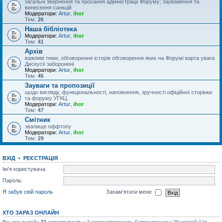
загальні звернення та прохання адміністрації Форуму; зауваження та
винесення санкцій
Модератори:
Artur
,
ihor
Тем:
26
Наша бібліотека
Модератори:
Artur
,
ihor
Тем:
41
Архів
важливі теми, обговорення історія обговорення яких на Форумі варта уваги.
Дискусії заборонені
Модератори:
Artur
,
ihor
Тем:
45
Зауваги та пропозиції
щодо вигляду, функціональності, наповнення, зручності офіційної сторінки
та форуму УГКЦ.
Модератори:
Artur
,
ihor
Тем:
47
Смітник
звалище оффтопу
Модератори:
Artur
,
ihor
Тем:
29
ВХІД
•
РЕЄСТРАЦІЯ
Ім'я користувача:
Пароль:
Я забув свій пароль
Запам'ятати мене
ХТО ЗАРАЗ ОНЛАЙН