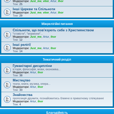
Модератори:
Just_me
,
viter
,
Artur
,
ihor
Тем:
25
Інші Церкви та Спільноти
Модератори:
Just_me
,
viter
,
Artur
,
ihor
Тем:
29
Міжрелігійні питання
Спільноти, що пов'язують себе з Християнством
"єговісти", "мормони"...
Модератори:
Just_me
,
Artur
,
ihor
Тем:
12
Інші релігії
Модератори:
Just_me
,
Artur
,
ihor
Тем:
14
Тематичний розділ
Гуманітарні дисципліни
історія, філософія, мови, економіка...
Модератори:
Artur
,
ihor
Тем:
38
Мистецтво
театр, книги, музика, опера...
Модератори:
Artur
,
ihor
Тем:
33
Знайомства
пропозиція дружити, познайомитись ближче в приватному спілкуванні
Модератори:
Artur
,
ihor
Тем:
4
Благодійність