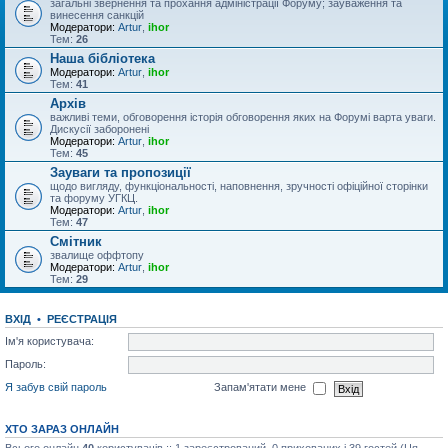
загальні звернення та прохання адміністрації Форуму; зауваження та
винесення санкцій
Модератори:
Artur
,
ihor
Тем:
26
Наша бібліотека
Модератори:
Artur
,
ihor
Тем:
41
Архів
важливі теми, обговорення історія обговорення яких на Форумі варта уваги.
Дискусії заборонені
Модератори:
Artur
,
ihor
Тем:
45
Зауваги та пропозиції
щодо вигляду, функціональності, наповнення, зручності офіційної сторінки
та форуму УГКЦ.
Модератори:
Artur
,
ihor
Тем:
47
Смітник
звалище оффтопу
Модератори:
Artur
,
ihor
Тем:
29
ВХІД
•
РЕЄСТРАЦІЯ
Ім'я користувача:
Пароль:
Я забув свій пароль
Запам'ятати мене
ХТО ЗАРАЗ ОНЛАЙН