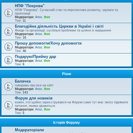
НПФ "Покрова"
НПФ "Покрова". Сучасний стан та перспективи розвитку, зауваги та
пропозиції
Модератори:
Artur
,
ihor
Тем:
11
Благодійна діяльність Церкви в Україні і світі
Фонди та організації, суспільні проблеми та шляхи їх вирішення
Модератори:
Artur
,
ihor
Тем:
16
Прошу допомогти/Хочу допомогти
Модератори:
Artur
,
ihor
Тем:
46
Подарую/Прийму дар
Модератори:
Artur
,
ihor
Тем:
6
Різне
Балачка
говоримо про все на світі
Модератори:
Artur
,
ihor
Тем:
143
Форум для новиків
кожен, хто щойно зареєструвався на Форумі саме тут має змогу піднімати
питання, якими цікавиться.
Модератори:
Artur
,
ihor
Тем:
5
Історія Форуму
Модераторіали