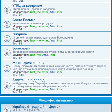
Тем:
205
УГКЦ за кордоном
Життя нашої Церкви за кордоном
Модератори:
Just_me
,
viter
,
Artur
,
ihor
Тем:
22
Святе Письмо
переклади, пояснення, роздуми
Модератори:
Just_me
,
viter
,
Artur
,
ihor
Тем:
34
Літургіка
літургічні тексти, переклади, устав Богослужень
Модератори:
Just_me
,
viter
,
Artur
,
ihor
Тем:
53
Богослов'я
обговорення богословських думок, питань богословської освіти
Модератори:
Just_me
,
Artur
,
ihor
Тем:
87
Життя християнина
Прощі, відпусти, милостиня, піст, сімейне життя, питання етики та моралі...
Усе, що стосується повсякденного життя кожного християнина
Модератори:
Just_me
,
viter
,
Artur
,
ihor
Тем:
143
Запитання-відповіді
на будь-яку тему. Відповідати може кожен дописувач Форуму, за винятком
тих, кому модератори заборонили це робити.
Модератори:
Just_me
,
viter
,
Artur
,
ihor
Тем:
63
Міжконфесійні питання
Українські традиційні Церкви
УПЦ КП, УПЦ МП, УАПЦ