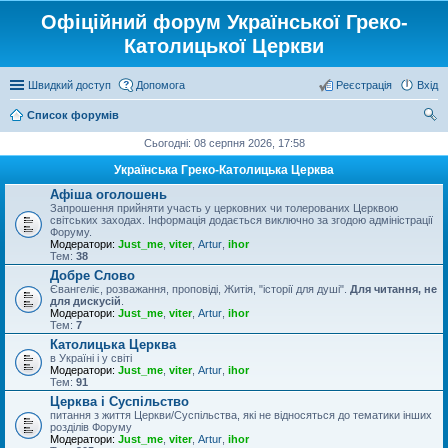
Офіційний форум Української Греко-
Католицької Церкви
Швидкий доступ
Допомога
Реєстрація
Вхід
Список форумів
ош
Сьогодні: 08 серпня 2026, 17:58
ук
Українська Греко-Католицька Церква
Афіша оголошень
Запрошення прийняти участь у церковних чи толерованих Церквою
світських заходах. Інформація додається виключно за згодою адміністрації
Форуму.
Модератори:
Just_me
,
viter
,
Artur
,
ihor
Тем:
38
Добре Слово
Євангеліє, розважання, проповіді, Житія, "історії для душі".
Для читання, не
для дискусій
.
Модератори:
Just_me
,
viter
,
Artur
,
ihor
Тем:
7
Католицька Церква
в Україні і у світі
Модератори:
Just_me
,
viter
,
Artur
,
ihor
Тем:
91
Церква і Суспільство
питання з життя Церкви/Суспільства, які не відносяться до тематики інших
розділів Форуму
Модератори:
Just_me
,
viter
,
Artur
,
ihor