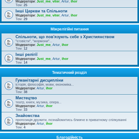
Модератори:
Just_me
,
viter
,
Artur
,
ihor
Тем:
25
Інші Церкви та Спільноти
Модератори:
Just_me
,
viter
,
Artur
,
ihor
Тем:
29
Міжрелігійні питання
Спільноти, що пов'язують себе з Християнством
"єговісти", "мормони"...
Модератори:
Just_me
,
Artur
,
ihor
Тем:
12
Інші релігії
Модератори:
Just_me
,
Artur
,
ihor
Тем:
14
Тематичний розділ
Гуманітарні дисципліни
історія, філософія, мови, економіка...
Модератори:
Artur
,
ihor
Тем:
38
Мистецтво
театр, книги, музика, опера...
Модератори:
Artur
,
ihor
Тем:
33
Знайомства
пропозиція дружити, познайомитись ближче в приватному спілкуванні
Модератори:
Artur
,
ihor
Тем:
4
Благодійність