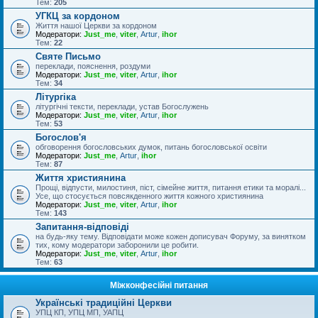
Тем:
205
УГКЦ за кордоном
Життя нашої Церкви за кордоном
Модератори:
Just_me
,
viter
,
Artur
,
ihor
Тем:
22
Святе Письмо
переклади, пояснення, роздуми
Модератори:
Just_me
,
viter
,
Artur
,
ihor
Тем:
34
Літургіка
літургічні тексти, переклади, устав Богослужень
Модератори:
Just_me
,
viter
,
Artur
,
ihor
Тем:
53
Богослов'я
обговорення богословських думок, питань богословської освіти
Модератори:
Just_me
,
Artur
,
ihor
Тем:
87
Життя християнина
Прощі, відпусти, милостиня, піст, сімейне життя, питання етики та моралі...
Усе, що стосується повсякденного життя кожного християнина
Модератори:
Just_me
,
viter
,
Artur
,
ihor
Тем:
143
Запитання-відповіді
на будь-яку тему. Відповідати може кожен дописувач Форуму, за винятком
тих, кому модератори заборонили це робити.
Модератори:
Just_me
,
viter
,
Artur
,
ihor
Тем:
63
Міжконфесійні питання
Українські традиційні Церкви
УПЦ КП, УПЦ МП, УАПЦ