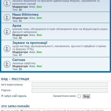
загальні звернення та прохання адміністрації Форуму; зауваження та
винесення санкцій
Модератори:
Artur
,
ihor
Тем:
26
Наша бібліотека
Модератори:
Artur
,
ihor
Тем:
41
Архів
важливі теми, обговорення історія обговорення яких на Форумі варта уваги.
Дискусії заборонені
Модератори:
Artur
,
ihor
Тем:
45
Зауваги та пропозиції
щодо вигляду, функціональності, наповнення, зручності офіційної сторінки
та форуму УГКЦ.
Модератори:
Artur
,
ihor
Тем:
47
Смітник
звалище оффтопу
Модератори:
Artur
,
ihor
Тем:
29
ВХІД
•
РЕЄСТРАЦІЯ
Ім'я користувача:
Пароль:
Я забув свій пароль
Запам'ятати мене
ХТО ЗАРАЗ ОНЛАЙН