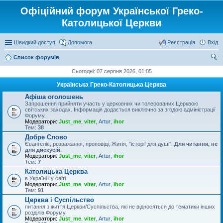
Офіційний форум Української Греко-
Католицької Церкви
Швидкий доступ
Допомога
Реєстрація
Вхід
Список форумів
ош
Сьогодні: 07 серпня 2026, 01:05
ук
Українська Греко-Католицька Церква
Афіша оголошень
Запрошення прийняти участь у церковних чи толерованих Церквою
світських заходах. Інформація додається виключно за згодою адміністрації
Форуму.
Модератори:
Just_me
,
viter
,
Artur
,
ihor
Тем:
38
Добре Слово
Євангеліє, розважання, проповіді, Житія, "історії для душі".
Для читання, не
для дискусій
.
Модератори:
Just_me
,
viter
,
Artur
,
ihor
Тем:
7
Католицька Церква
в Україні і у світі
Модератори:
Just_me
,
viter
,
Artur
,
ihor
Тем:
91
Церква і Суспільство
питання з життя Церкви/Суспільства, які не відносяться до тематики інших
розділів Форуму
Модератори:
Just_me
,
viter
,
Artur
,
ihor