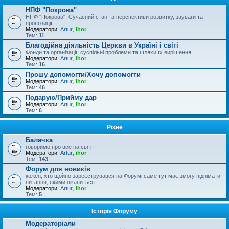
НПФ "Покрова"
НПФ "Покрова". Сучасний стан та перспективи розвитку, зауваги та
пропозиції
Модератори:
Artur
,
ihor
Тем:
11
Благодійна діяльність Церкви в Україні і світі
Фонди та організації, суспільні проблеми та шляхи їх вирішення
Модератори:
Artur
,
ihor
Тем:
16
Прошу допомогти/Хочу допомогти
Модератори:
Artur
,
ihor
Тем:
46
Подарую/Прийму дар
Модератори:
Artur
,
ihor
Тем:
6
Різне
Балачка
говоримо про все на світі
Модератори:
Artur
,
ihor
Тем:
143
Форум для новиків
кожен, хто щойно зареєструвався на Форумі саме тут має змогу піднімати
питання, якими цікавиться.
Модератори:
Artur
,
ihor
Тем:
5
Історія Форуму
Модераторіали