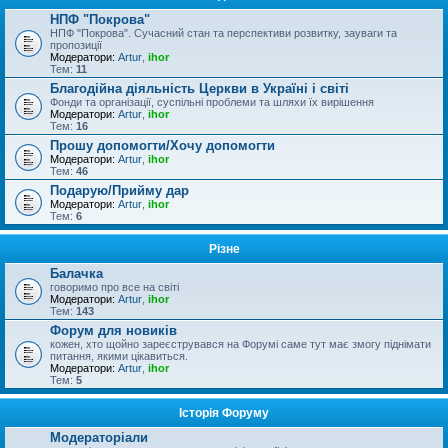
НПФ "Покрова"
НПФ "Покрова". Сучасний стан та перспективи розвитку, зауваги та
пропозиції
Модератори:
Artur
,
ihor
Тем:
11
Благодійна діяльність Церкви в Україні і світі
Фонди та організації, суспільні проблеми та шляхи їх вирішення
Модератори:
Artur
,
ihor
Тем:
16
Прошу допомогти/Хочу допомогти
Модератори:
Artur
,
ihor
Тем:
46
Подарую/Прийму дар
Модератори:
Artur
,
ihor
Тем:
6
Різне
Балачка
говоримо про все на світі
Модератори:
Artur
,
ihor
Тем:
143
Форум для новиків
кожен, хто щойно зареєструвався на Форумі саме тут має змогу піднімати
питання, якими цікавиться.
Модератори:
Artur
,
ihor
Тем:
5
Історія Форуму
Модераторіали