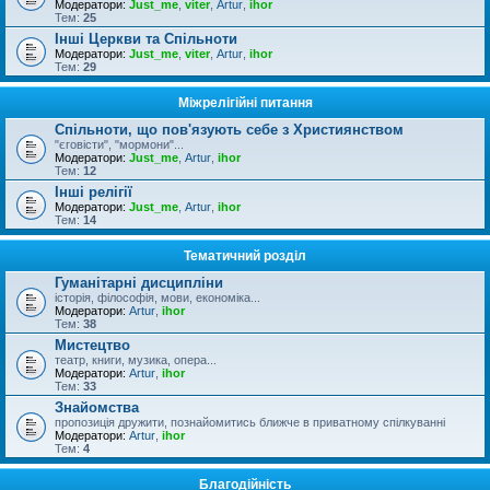
Модератори:
Just_me
,
viter
,
Artur
,
ihor
Тем:
25
Інші Церкви та Спільноти
Модератори:
Just_me
,
viter
,
Artur
,
ihor
Тем:
29
Міжрелігійні питання
Спільноти, що пов'язують себе з Християнством
"єговісти", "мормони"...
Модератори:
Just_me
,
Artur
,
ihor
Тем:
12
Інші релігії
Модератори:
Just_me
,
Artur
,
ihor
Тем:
14
Тематичний розділ
Гуманітарні дисципліни
історія, філософія, мови, економіка...
Модератори:
Artur
,
ihor
Тем:
38
Мистецтво
театр, книги, музика, опера...
Модератори:
Artur
,
ihor
Тем:
33
Знайомства
пропозиція дружити, познайомитись ближче в приватному спілкуванні
Модератори:
Artur
,
ihor
Тем:
4
Благодійність