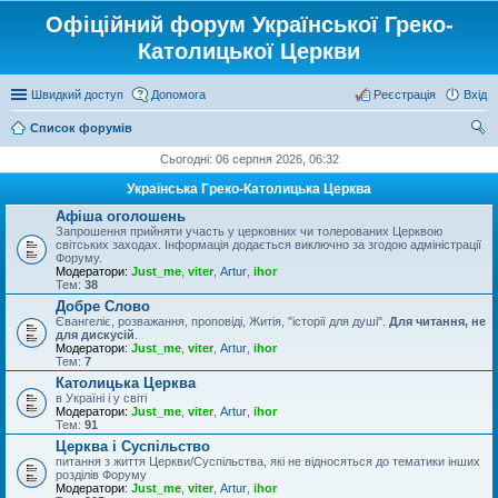
Офіційний форум Української Греко-
Католицької Церкви
Швидкий доступ
Допомога
Реєстрація
Вхід
Список форумів
ош
Сьогодні: 06 серпня 2026, 06:32
ук
Українська Греко-Католицька Церква
Афіша оголошень
Запрошення прийняти участь у церковних чи толерованих Церквою
світських заходах. Інформація додається виключно за згодою адміністрації
Форуму.
Модератори:
Just_me
,
viter
,
Artur
,
ihor
Тем:
38
Добре Слово
Євангеліє, розважання, проповіді, Житія, "історії для душі".
Для читання, не
для дискусій
.
Модератори:
Just_me
,
viter
,
Artur
,
ihor
Тем:
7
Католицька Церква
в Україні і у світі
Модератори:
Just_me
,
viter
,
Artur
,
ihor
Тем:
91
Церква і Суспільство
питання з життя Церкви/Суспільства, які не відносяться до тематики інших
розділів Форуму
Модератори:
Just_me
,
viter
,
Artur
,
ihor