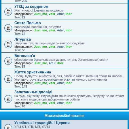
Тем:
205
УГКЦ за кордоном
Життя нашої Церкви за кордоном
Модератори:
Just_me
,
viter
,
Artur
,
ihor
Тем:
22
Святе Письмо
переклади, пояснення, роздуми
Модератори:
Just_me
,
viter
,
Artur
,
ihor
Тем:
34
Літургіка
літургічні тексти, переклади, устав Богослужень
Модератори:
Just_me
,
viter
,
Artur
,
ihor
Тем:
53
Богослов'я
обговорення богословських думок, питань богословської освіти
Модератори:
Just_me
,
Artur
,
ihor
Тем:
87
Життя християнина
Прощі, відпусти, милостиня, піст, сімейне життя, питання етики та моралі...
Усе, що стосується повсякденного життя кожного християнина
Модератори:
Just_me
,
viter
,
Artur
,
ihor
Тем:
143
Запитання-відповіді
на будь-яку тему. Відповідати може кожен дописувач Форуму, за винятком
тих, кому модератори заборонили це робити.
Модератори:
Just_me
,
viter
,
Artur
,
ihor
Тем:
63
Міжконфесійні питання
Українські традиційні Церкви
УПЦ КП, УПЦ МП, УАПЦ