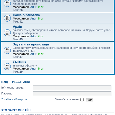
загальні звернення та прохання адміністрації Форуму; зауваження та
винесення санкцій
Модератори:
Artur
,
ihor
Тем:
26
Наша бібліотека
Модератори:
Artur
,
ihor
Тем:
41
Архів
важливі теми, обговорення історія обговорення яких на Форумі варта уваги.
Дискусії заборонені
Модератори:
Artur
,
ihor
Тем:
45
Зауваги та пропозиції
щодо вигляду, функціональності, наповнення, зручності офіційної сторінки
та форуму УГКЦ.
Модератори:
Artur
,
ihor
Тем:
47
Смітник
звалище оффтопу
Модератори:
Artur
,
ihor
Тем:
29
ВХІД
•
РЕЄСТРАЦІЯ
Ім'я користувача:
Пароль:
Я забув свій пароль
Запам'ятати мене
ХТО ЗАРАЗ ОНЛАЙН