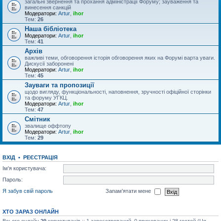
загальні звернення та прохання адміністрації Форуму; зауваження та
винесення санкцій
Модератори:
Artur
,
ihor
Тем:
26
Наша бібліотека
Модератори:
Artur
,
ihor
Тем:
41
Архів
важливі теми, обговорення історія обговорення яких на Форумі варта уваги.
Дискусії заборонені
Модератори:
Artur
,
ihor
Тем:
45
Зауваги та пропозиції
щодо вигляду, функціональності, наповнення, зручності офіційної сторінки
та форуму УГКЦ.
Модератори:
Artur
,
ihor
Тем:
47
Смітник
звалище оффтопу
Модератори:
Artur
,
ihor
Тем:
29
ВХІД
•
РЕЄСТРАЦІЯ
Ім'я користувача:
Пароль:
Я забув свій пароль
Запам'ятати мене
ХТО ЗАРАЗ ОНЛАЙН