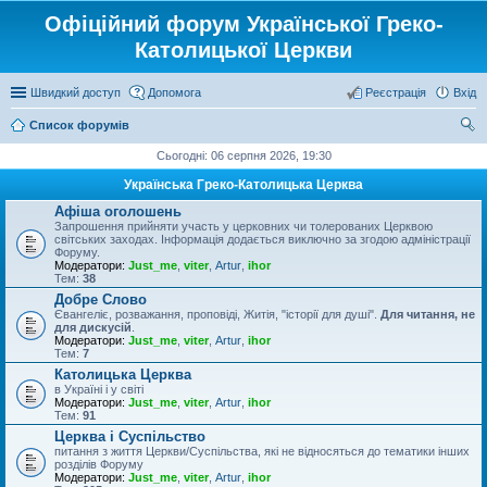
Офіційний форум Української Греко-
Католицької Церкви
Швидкий доступ
Допомога
Реєстрація
Вхід
Список форумів
ош
Сьогодні: 06 серпня 2026, 19:30
ук
Українська Греко-Католицька Церква
Афіша оголошень
Запрошення прийняти участь у церковних чи толерованих Церквою
світських заходах. Інформація додається виключно за згодою адміністрації
Форуму.
Модератори:
Just_me
,
viter
,
Artur
,
ihor
Тем:
38
Добре Слово
Євангеліє, розважання, проповіді, Житія, "історії для душі".
Для читання, не
для дискусій
.
Модератори:
Just_me
,
viter
,
Artur
,
ihor
Тем:
7
Католицька Церква
в Україні і у світі
Модератори:
Just_me
,
viter
,
Artur
,
ihor
Тем:
91
Церква і Суспільство
питання з життя Церкви/Суспільства, які не відносяться до тематики інших
розділів Форуму
Модератори:
Just_me
,
viter
,
Artur
,
ihor