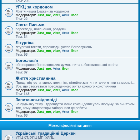
Тем:
205
УГКЦ за кордоном
Життя нашої Церкви за кордоном
Модератори:
Just_me
,
viter
,
Artur
,
ihor
Тем:
22
Святе Письмо
переклади, пояснення, роздуми
Модератори:
Just_me
,
viter
,
Artur
,
ihor
Тем:
34
Літургіка
літургічні тексти, переклади, устав Богослужень
Модератори:
Just_me
,
viter
,
Artur
,
ihor
Тем:
53
Богослов'я
обговорення богословських думок, питань богословської освіти
Модератори:
Just_me
,
Artur
,
ihor
Тем:
87
Життя християнина
Прощі, відпусти, милостиня, піст, сімейне життя, питання етики та моралі...
Усе, що стосується повсякденного життя кожного християнина
Модератори:
Just_me
,
viter
,
Artur
,
ihor
Тем:
143
Запитання-відповіді
на будь-яку тему. Відповідати може кожен дописувач Форуму, за винятком
тих, кому модератори заборонили це робити.
Модератори:
Just_me
,
viter
,
Artur
,
ihor
Тем:
63
Міжконфесійні питання
Українські традиційні Церкви
УПЦ КП, УПЦ МП, УАПЦ