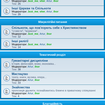
Модератори:
Just_me
,
viter
,
Artur
,
ihor
Тем:
25
Інші Церкви та Спільноти
Модератори:
Just_me
,
viter
,
Artur
,
ihor
Тем:
29
Міжрелігійні питання
Спільноти, що пов'язують себе з Християнством
"єговісти", "мормони"...
Модератори:
Just_me
,
Artur
,
ihor
Тем:
12
Інші релігії
Модератори:
Just_me
,
Artur
,
ihor
Тем:
14
Тематичний розділ
Гуманітарні дисципліни
історія, філософія, мови, економіка...
Модератори:
Artur
,
ihor
Тем:
38
Мистецтво
театр, книги, музика, опера...
Модератори:
Artur
,
ihor
Тем:
33
Знайомства
пропозиція дружити, познайомитись ближче в приватному спілкуванні
Модератори:
Artur
,
ihor
Тем:
4
Благодійність