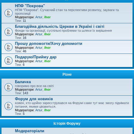
НПФ "Покрова"
НПФ "Покрова". Сучасний стан та перспективи розвитку, зауваги та
пропозиції
Модератори:
Artur
,
ihor
Тем:
11
Благодійна діяльність Церкви в Україні і світі
Фонди та організації, суспільні проблеми та шляхи їх вирішення
Модератори:
Artur
,
ihor
Тем:
16
Прошу допомогти/Хочу допомогти
Модератори:
Artur
,
ihor
Тем:
46
Подарую/Прийму дар
Модератори:
Artur
,
ihor
Тем:
6
Різне
Балачка
говоримо про все на світі
Модератори:
Artur
,
ihor
Тем:
143
Форум для новиків
кожен, хто щойно зареєструвався на Форумі саме тут має змогу піднімати
питання, якими цікавиться.
Модератори:
Artur
,
ihor
Тем:
5
Історія Форуму
Модераторіали