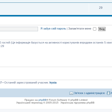
29
Я забув свій пароль
|
Запам'ятати мене
42 гостей (Ця інформація базується на активності користувачів впродовж останніх 5 хви
:29
67
• Останній зареєстрований учасник:
Irysia
Зв'язок з адміністрацією
Працює на
phpBB
® Forum Software © phpBB Limited
Український переклад © 2005-2015
Українська підтримка phpBB