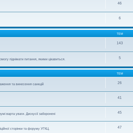
46
6
ТЕМ
143
5
могу піднімати питання, якими цікавиться.
ТЕМ
26
важення та винесення санкцій
41
45
умі варта уваги. Дискусії заборонені
47
іційної сторінки та форуму УГКЦ.