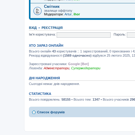
Смітник
звалище оффтопу
Модератори:
Artur
,
ihor
ВХІД
•
РЕЄСТРАЦІЯ
Ім'я користувача:
Пароль:
ХТО ЗАРАЗ ОНЛАЙН
Всього онлайн
43
користувачів :: 1 зареєстрований, 0 прихованих і 
Рекорд відвідуваності
(1569 одночасно)
відбувся 25 лютого 2025, 13
Зареєстровані учасники:
Google [Bot]
Легенда:
Адміністратори
,
Супермодератори
ДНІ НАРОДЖЕННЯ
Сьогодні немає днів народження.
СТАТИСТИКА
Всього повідомлень:
58155
• Всього тем:
1347
• Всього учасників
29
Список форумів