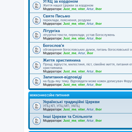
УГКЦ за кордоном
Життя нашої Церкви за кордоном
Модератори:
Just_me
,
viter
,
Artur
,
ihor
Святе Письмо
переклади, пояснення, роздуми
Модератори:
Just_me
,
viter
,
Artur
,
ihor
Літургіка
літургічні тексти, переклади, устав Богослужень
Модератори:
Just_me
,
viter
,
Artur
,
ihor
Богослов'я
обговорення богословських думок, питань богословської о
Модератори:
Just_me
,
Artur
,
ihor
Життя християнина
Прощі, відпусти, милостиня, піст, сімейне життя, питання 
християнина
Модератори:
Just_me
,
viter
,
Artur
,
ihor
Запитання-відповіді
на будь-яку тему. Відповідати може кожен дописувач Фору
Модератори:
Just_me
,
viter
,
Artur
,
ihor
МІЖКОНФЕСІЙНІ ПИТАННЯ
Українські традиційні Церкви
УПЦ КП, УПЦ МП, УАПЦ
Модератори:
Just_me
,
viter
,
Artur
,
ihor
Інші Церкви та Спільноти
Модератори:
Just_me
,
viter
,
Artur
,
ihor