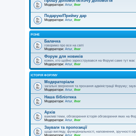
Прошу допомогти/Хочу допомогти
Модератори:
Artur
,
ihor
Подарую/Прийму дар
Модератори:
Artur
,
ihor
РІЗНЕ
Балачка
говоримо про все на світі
Модератори:
Artur
,
ihor
Форум для новиків
кожен, хто щойно зареєструвався на Форумі саме тут має з
Модератори:
Artur
,
ihor
ІСТОРІЯ ФОРУМУ
Модераторіали
загальні звернення та прохання адміністрації Форуму; зау
Модератори:
Artur
,
ihor
Наша бібліотека
Модератори:
Artur
,
ihor
Архів
важливі теми, обговорення історія обговорення яких на Фор
Модератори:
Artur
,
ihor
Зауваги та пропозиції
щодо вигляду, функціональності, наповнення, зручності оф
Модератори:
Artur
,
ihor