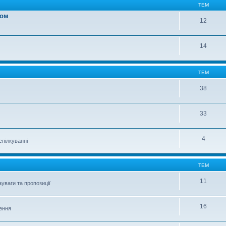
ТЕМ
вом
12
14
ТЕМ
38
33
4
спілкуванні
ТЕМ
11
уваги та пропозиції
16
шення