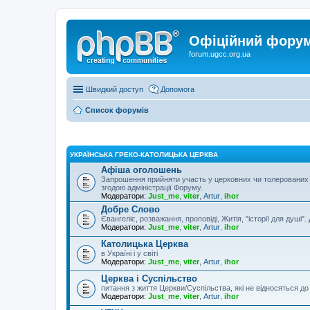
Офіційний форум 
forum.ugcc.org.ua
Швидкий доступ
Допомога
Список форумів
УКРАЇНСЬКА ГРЕКО-КАТОЛИЦЬКА ЦЕРКВА
Афіша оголошень
Запрошення прийняти участь у церковних чи толерованих 
згодою адміністрації Форуму.
Модератори:
Just_me
,
viter
,
Artur
,
ihor
Добре Слово
Євангеліє, розважання, проповіді, Житія, "історії для душі".
Модератори:
Just_me
,
viter
,
Artur
,
ihor
Католицька Церква
в Україні і у світі
Модератори:
Just_me
,
viter
,
Artur
,
ihor
Церква і Суспільство
питання з життя Церкви/Суспільства, які не відносяться д
Модератори:
Just_me
,
viter
,
Artur
,
ihor