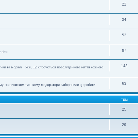
22
34
53
87
світи
143
етики та моралі... Усе, що стосується повсякденного життя кожного
63
му, за винятком тих, кому модератори заборонили це робити.
ТЕМ
25
29