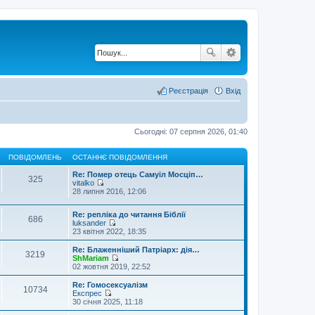
Реєстрація
Вхід
Сьогодні: 07 серпня 2026, 01:40
ПОВІДОМЛЕНЬ
ОСТАННЄ ПОВІДОМЛЕННЯ
Re: Помер отець Самуїл Мосціп…
325
vitalko
П
28 липня 2016, 12:06
е
р
Re: репліка до читання Біблії
е
686
luksander
г
П
23 квітня 2022, 18:35
л
е
я
р
н
Re: Блаженніший Патріарх: дія…
3219
е
у
ShMariam
г
П
т
02 жовтня 2019, 22:52
л
е
и
я
р
о
Re: Гомосексуалізм
10734
н
е
с
Експрес
у
г
т
П
30 січня 2025, 11:18
т
л
а
е
и