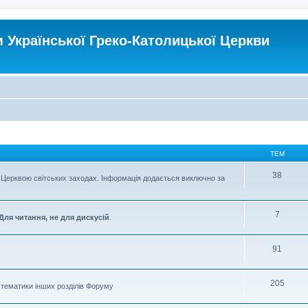
Української Греко-Католицької Церкви
ТЕМ
38
Церквою світських заходах. Інформація додається виключно за
7
Для читання, не для дискусій
.
91
205
о тематики інших розділів Форуму