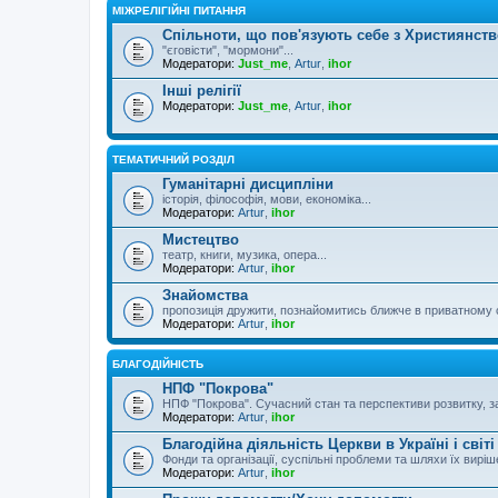
МІЖРЕЛІГІЙНІ ПИТАННЯ
Спільноти, що пов'язують себе з Християнст
"єговісти", "мормони"...
Модератори:
Just_me
,
Artur
,
ihor
Інші релігії
Модератори:
Just_me
,
Artur
,
ihor
ТЕМАТИЧНИЙ РОЗДІЛ
Гуманітарні дисципліни
історія, філософія, мови, економіка...
Модератори:
Artur
,
ihor
Мистецтво
театр, книги, музика, опера...
Модератори:
Artur
,
ihor
Знайомства
пропозиція дружити, познайомитись ближче в приватному 
Модератори:
Artur
,
ihor
БЛАГОДІЙНІСТЬ
НПФ "Покрова"
НПФ "Покрова". Сучасний стан та перспективи розвитку, за
Модератори:
Artur
,
ihor
Благодійна діяльність Церкви в Україні і світі
Фонди та організації, суспільні проблеми та шляхи їх вирі
Модератори:
Artur
,
ihor