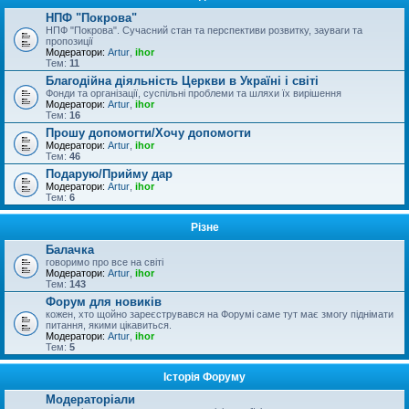
НПФ "Покрова"
НПФ "Покрова". Сучасний стан та перспективи розвитку, зауваги та
пропозиції
Модератори:
Artur
,
ihor
Тем:
11
Благодійна діяльність Церкви в Україні і світі
Фонди та організації, суспільні проблеми та шляхи їх вирішення
Модератори:
Artur
,
ihor
Тем:
16
Прошу допомогти/Хочу допомогти
Модератори:
Artur
,
ihor
Тем:
46
Подарую/Прийму дар
Модератори:
Artur
,
ihor
Тем:
6
Різне
Балачка
говоримо про все на світі
Модератори:
Artur
,
ihor
Тем:
143
Форум для новиків
кожен, хто щойно зареєструвався на Форумі саме тут має змогу піднімати
питання, якими цікавиться.
Модератори:
Artur
,
ihor
Тем:
5
Історія Форуму
Модераторіали