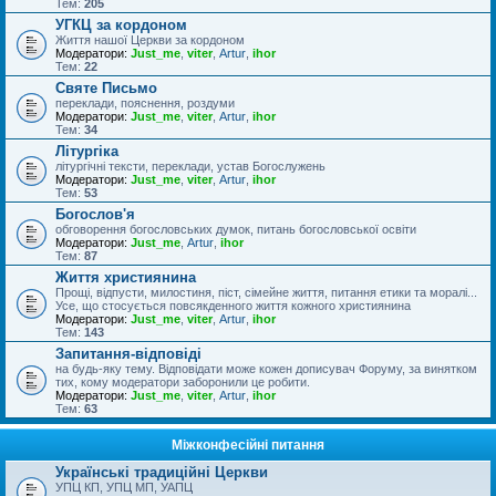
Тем:
205
УГКЦ за кордоном
Життя нашої Церкви за кордоном
Модератори:
Just_me
,
viter
,
Artur
,
ihor
Тем:
22
Святе Письмо
переклади, пояснення, роздуми
Модератори:
Just_me
,
viter
,
Artur
,
ihor
Тем:
34
Літургіка
літургічні тексти, переклади, устав Богослужень
Модератори:
Just_me
,
viter
,
Artur
,
ihor
Тем:
53
Богослов'я
обговорення богословських думок, питань богословської освіти
Модератори:
Just_me
,
Artur
,
ihor
Тем:
87
Життя християнина
Прощі, відпусти, милостиня, піст, сімейне життя, питання етики та моралі...
Усе, що стосується повсякденного життя кожного християнина
Модератори:
Just_me
,
viter
,
Artur
,
ihor
Тем:
143
Запитання-відповіді
на будь-яку тему. Відповідати може кожен дописувач Форуму, за винятком
тих, кому модератори заборонили це робити.
Модератори:
Just_me
,
viter
,
Artur
,
ihor
Тем:
63
Міжконфесійні питання
Українські традиційні Церкви
УПЦ КП, УПЦ МП, УАПЦ