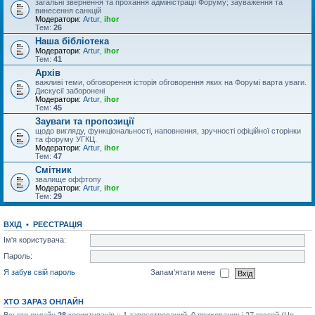
загальні звернення та прохання адміністрації Форуму; зауваження та
винесення санкцій
Модератори:
Artur
,
ihor
Тем:
26
Наша бібліотека
Модератори:
Artur
,
ihor
Тем:
41
Архів
важливі теми, обговорення історія обговорення яких на Форумі варта уваги.
Дискусії заборонені
Модератори:
Artur
,
ihor
Тем:
45
Зауваги та пропозиції
щодо вигляду, функціональності, наповнення, зручності офіційної сторінки
та форуму УГКЦ.
Модератори:
Artur
,
ihor
Тем:
47
Смітник
звалище оффтопу
Модератори:
Artur
,
ihor
Тем:
29
ВХІД
•
РЕЄСТРАЦІЯ
Ім'я користувача:
Пароль:
Я забув свій пароль
Запам'ятати мене
ХТО ЗАРАЗ ОНЛАЙН