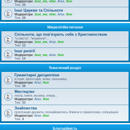
Модератори:
Just_me
,
viter
,
Artur
,
ihor
Тем:
25
Інші Церкви та Спільноти
Модератори:
Just_me
,
viter
,
Artur
,
ihor
Тем:
29
Міжрелігійні питання
Спільноти, що пов'язують себе з Християнством
"єговісти", "мормони"...
Модератори:
Just_me
,
Artur
,
ihor
Тем:
12
Інші релігії
Модератори:
Just_me
,
Artur
,
ihor
Тем:
14
Тематичний розділ
Гуманітарні дисципліни
історія, філософія, мови, економіка...
Модератори:
Artur
,
ihor
Тем:
38
Мистецтво
театр, книги, музика, опера...
Модератори:
Artur
,
ihor
Тем:
33
Знайомства
пропозиція дружити, познайомитись ближче в приватному спілкуванні
Модератори:
Artur
,
ihor
Тем:
4
Благодійність