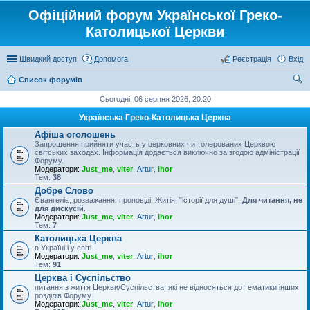
Офіційний форум Української Греко-
Католицької Церкви
Швидкий доступ
Допомога
Реєстрація
Вхід
Список форумів
ош
Сьогодні: 06 серпня 2026, 20:20
ук
Українська Греко-Католицька Церква
Афіша оголошень
Запрошення прийняти участь у церковних чи толерованих Церквою
світських заходах. Інформація додається виключно за згодою адміністрації
Форуму.
Модератори:
Just_me
,
viter
,
Artur
,
ihor
Тем:
38
Добре Слово
Євангеліє, розважання, проповіді, Житія, "історії для душі".
Для читання, не
для дискусій
.
Модератори:
Just_me
,
viter
,
Artur
,
ihor
Тем:
7
Католицька Церква
в Україні і у світі
Модератори:
Just_me
,
viter
,
Artur
,
ihor
Тем:
91
Церква і Суспільство
питання з життя Церкви/Суспільства, які не відносяться до тематики інших
розділів Форуму
Модератори:
Just_me
,
viter
,
Artur
,
ihor