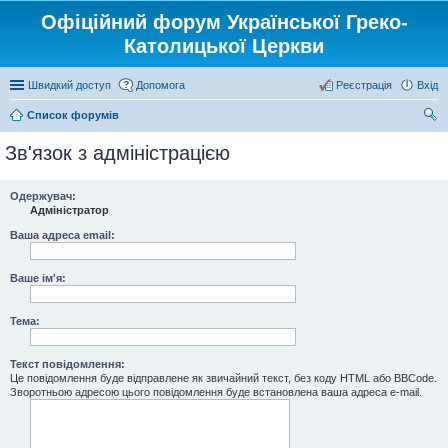
Офіційний форум Української Греко-
Католицької Церкви
Швидкий доступ
Допомога
Реєстрація
Вхід
Список форумів
ош
Зв'язок з адміністрацією
ук
Одержувач:
Адміністратор
Ваша адреса email:
Ваше ім'я:
Тема:
Текст повідомлення:
Це повідомлення буде відправлене як звичайний текст, без коду HTML або BBCode.
Зворотньою адресою цього повідомлення буде встановлена ваша адреса e-mail.