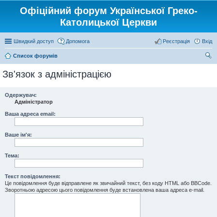
Офіційний форум Української Греко-
Католицької Церкви
Швидкий доступ
Допомога
Реєстрація
Вхід
Список форумів
ош
Зв'язок з адміністрацією
ук
Одержувач:
Адміністратор
Ваша адреса email:
Ваше ім'я:
Тема:
Текст повідомлення:
Це повідомлення буде відправлене як звичайний текст, без коду HTML або BBCode.
Зворотньою адресою цього повідомлення буде встановлена ваша адреса e-mail.