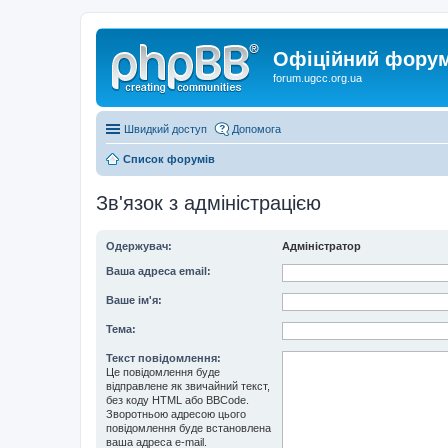
Офіційний форум 
forum.ugcc.org.ua
Швидкий доступ
Допомога
Список форумів
Зв'язок з адміністрацією
Одержувач:
Адміністратор
Ваша адреса email:
Ваше ім'я:
Тема:
Текст повідомлення:
Це повідомлення буде
відправлене як звичайний текст,
без коду HTML або BBCode.
Зворотньою адресою цього
повідомлення буде встановлена
ваша адреса e-mail.