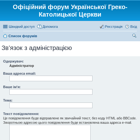
Офіційний форум Української Греко-
Католицької Церкви
Швидкий доступ
Допомога
Реєстрація
Вхід
Список форумів
ош
Зв'язок з адміністрацією
ук
Одержувач:
Адміністратор
Ваша адреса email:
Ваше ім'я:
Тема:
Текст повідомлення:
Це повідомлення буде відправлене як звичайний текст, без коду HTML або BBCode.
Зворотньою адресою цього повідомлення буде встановлена ваша адреса e-mail.