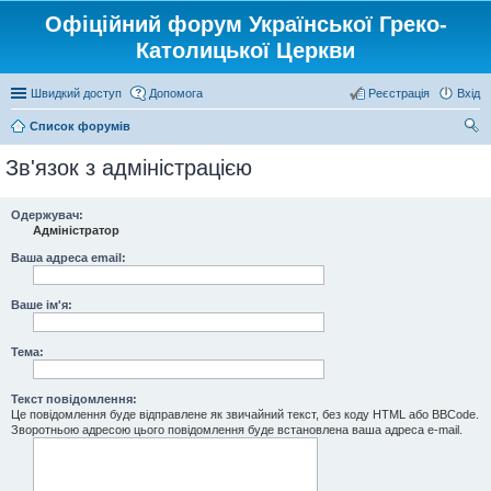
Офіційний форум Української Греко-
Католицької Церкви
Швидкий доступ
Допомога
Реєстрація
Вхід
Список форумів
ош
Зв'язок з адміністрацією
ук
Одержувач:
Адміністратор
Ваша адреса email:
Ваше ім'я:
Тема:
Текст повідомлення:
Це повідомлення буде відправлене як звичайний текст, без коду HTML або BBCode.
Зворотньою адресою цього повідомлення буде встановлена ваша адреса e-mail.