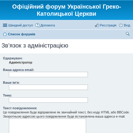
Офіційний форум Української Греко-
Католицької Церкви
Швидкий доступ
Допомога
Реєстрація
Вхід
Список форумів
ош
Зв'язок з адміністрацією
ук
Одержувач:
Адміністратор
Ваша адреса email:
Ваше ім'я:
Тема:
Текст повідомлення:
Це повідомлення буде відправлене як звичайний текст, без коду HTML або BBCode.
Зворотньою адресою цього повідомлення буде встановлена ваша адреса e-mail.