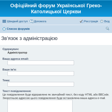
Офіційний форум Української Греко-
Католицької Церкви
Швидкий доступ
Допомога
Реєстрація
Вхід
Список форумів
ош
Зв'язок з адміністрацією
ук
Одержувач:
Адміністратор
Ваша адреса email:
Ваше ім'я:
Тема:
Текст повідомлення:
Це повідомлення буде відправлене як звичайний текст, без коду HTML або BBCode.
Зворотньою адресою цього повідомлення буде встановлена ваша адреса e-mail.