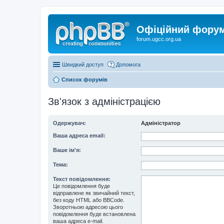
Офіційний форум 
forum.ugcc.org.ua
Швидкий доступ
Допомога
Список форумів
Зв'язок з адміністрацією
Одержувач:
Адміністратор
Ваша адреса email:
Ваше ім'я:
Тема:
Текст повідомлення:
Це повідомлення буде
відправлене як звичайний текст,
без коду HTML або BBCode.
Зворотньою адресою цього
повідомлення буде встановлена
ваша адреса e-mail.