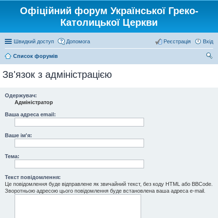
Офіційний форум Української Греко-
Католицької Церкви
Швидкий доступ
Допомога
Реєстрація
Вхід
Список форумів
ош
Зв'язок з адміністрацією
ук
Одержувач:
Адміністратор
Ваша адреса email:
Ваше ім'я:
Тема:
Текст повідомлення:
Це повідомлення буде відправлене як звичайний текст, без коду HTML або BBCode.
Зворотньою адресою цього повідомлення буде встановлена ваша адреса e-mail.