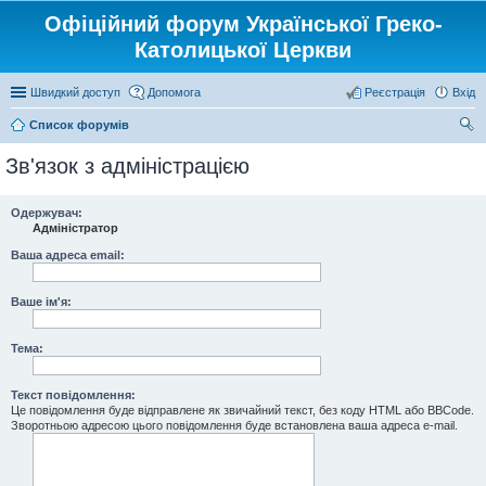
Офіційний форум Української Греко-
Католицької Церкви
Швидкий доступ
Допомога
Реєстрація
Вхід
Список форумів
ош
Зв'язок з адміністрацією
ук
Одержувач:
Адміністратор
Ваша адреса email:
Ваше ім'я:
Тема:
Текст повідомлення:
Це повідомлення буде відправлене як звичайний текст, без коду HTML або BBCode.
Зворотньою адресою цього повідомлення буде встановлена ваша адреса e-mail.