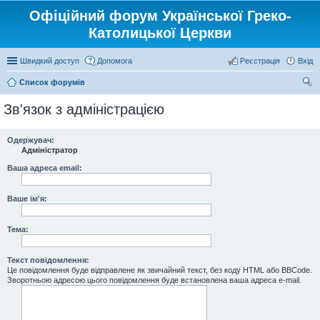
Офіційний форум Української Греко-
Католицької Церкви
Швидкий доступ
Допомога
Реєстрація
Вхід
Список форумів
ош
Зв'язок з адміністрацією
ук
Одержувач:
Адміністратор
Ваша адреса email:
Ваше ім'я:
Тема:
Текст повідомлення:
Це повідомлення буде відправлене як звичайний текст, без коду HTML або BBCode.
Зворотньою адресою цього повідомлення буде встановлена ваша адреса e-mail.