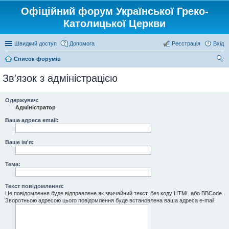
Офіційний форум Української Греко-
Католицької Церкви
Швидкий доступ
Допомога
Реєстрація
Вхід
Список форумів
ош
Зв'язок з адміністрацією
ук
Одержувач:
Адміністратор
Ваша адреса email:
Ваше ім'я:
Тема:
Текст повідомлення:
Це повідомлення буде відправлене як звичайний текст, без коду HTML або BBCode.
Зворотньою адресою цього повідомлення буде встановлена ваша адреса e-mail.