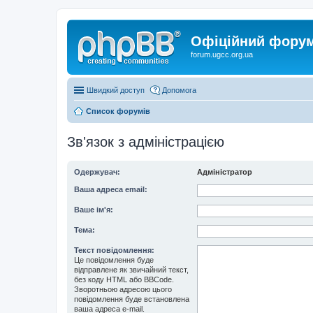
Офіційний форум 
forum.ugcc.org.ua
Швидкий доступ
Допомога
Список форумів
Зв'язок з адміністрацією
Одержувач:
Адміністратор
Ваша адреса email:
Ваше ім'я:
Тема:
Текст повідомлення:
Це повідомлення буде
відправлене як звичайний текст,
без коду HTML або BBCode.
Зворотньою адресою цього
повідомлення буде встановлена
ваша адреса e-mail.