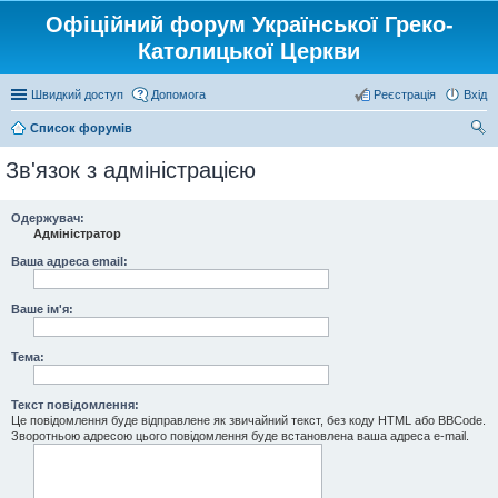
Офіційний форум Української Греко-
Католицької Церкви
Швидкий доступ
Допомога
Реєстрація
Вхід
Список форумів
ош
Зв'язок з адміністрацією
ук
Одержувач:
Адміністратор
Ваша адреса email:
Ваше ім'я:
Тема:
Текст повідомлення:
Це повідомлення буде відправлене як звичайний текст, без коду HTML або BBCode.
Зворотньою адресою цього повідомлення буде встановлена ваша адреса e-mail.