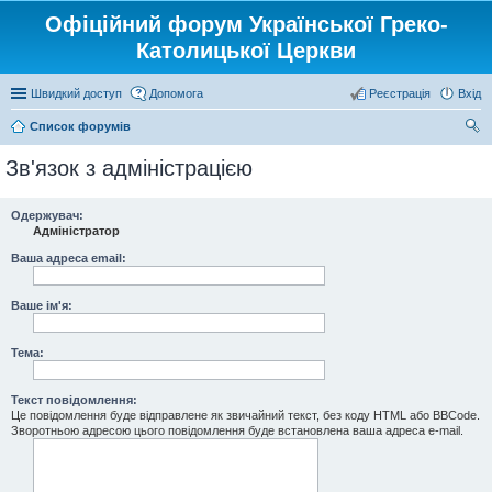
Офіційний форум Української Греко-
Католицької Церкви
Швидкий доступ
Допомога
Реєстрація
Вхід
Список форумів
ош
Зв'язок з адміністрацією
ук
Одержувач:
Адміністратор
Ваша адреса email:
Ваше ім'я:
Тема:
Текст повідомлення:
Це повідомлення буде відправлене як звичайний текст, без коду HTML або BBCode.
Зворотньою адресою цього повідомлення буде встановлена ваша адреса e-mail.