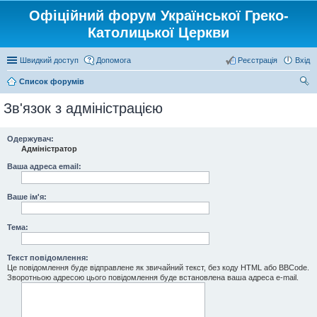
Офіційний форум Української Греко-
Католицької Церкви
Швидкий доступ
Допомога
Реєстрація
Вхід
Список форумів
ош
Зв'язок з адміністрацією
ук
Одержувач:
Адміністратор
Ваша адреса email:
Ваше ім'я:
Тема:
Текст повідомлення:
Це повідомлення буде відправлене як звичайний текст, без коду HTML або BBCode.
Зворотньою адресою цього повідомлення буде встановлена ваша адреса e-mail.