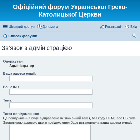
Офіційний форум Української Греко-
Католицької Церкви
Швидкий доступ
Допомога
Реєстрація
Вхід
Список форумів
ош
Зв'язок з адміністрацією
ук
Одержувач:
Адміністратор
Ваша адреса email:
Ваше ім'я:
Тема:
Текст повідомлення:
Це повідомлення буде відправлене як звичайний текст, без коду HTML або BBCode.
Зворотньою адресою цього повідомлення буде встановлена ваша адреса e-mail.