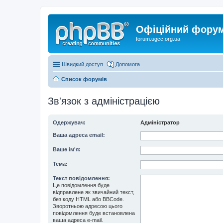
Офіційний форум 
forum.ugcc.org.ua
Швидкий доступ
Допомога
Список форумів
Зв'язок з адміністрацією
Одержувач:
Адміністратор
Ваша адреса email:
Ваше ім'я:
Тема:
Текст повідомлення:
Це повідомлення буде
відправлене як звичайний текст,
без коду HTML або BBCode.
Зворотньою адресою цього
повідомлення буде встановлена
ваша адреса e-mail.