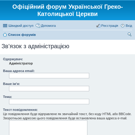
Офіційний форум Української Греко-
Католицької Церкви
Швидкий доступ
Допомога
Реєстрація
Вхід
Список форумів
ош
Зв'язок з адміністрацією
ук
Одержувач:
Адміністратор
Ваша адреса email:
Ваше ім'я:
Тема:
Текст повідомлення:
Це повідомлення буде відправлене як звичайний текст, без коду HTML або BBCode.
Зворотньою адресою цього повідомлення буде встановлена ваша адреса e-mail.