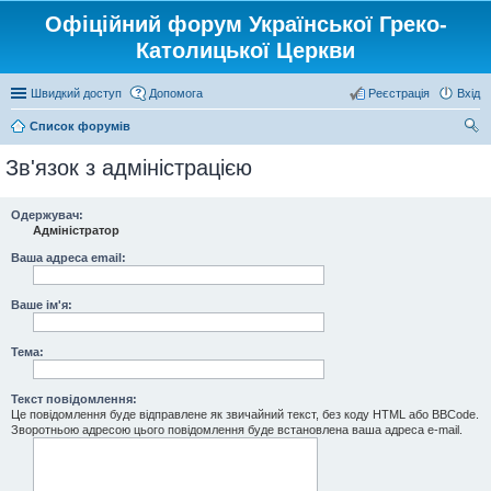
Офіційний форум Української Греко-
Католицької Церкви
Швидкий доступ
Допомога
Реєстрація
Вхід
Список форумів
ош
Зв'язок з адміністрацією
ук
Одержувач:
Адміністратор
Ваша адреса email:
Ваше ім'я:
Тема:
Текст повідомлення:
Це повідомлення буде відправлене як звичайний текст, без коду HTML або BBCode.
Зворотньою адресою цього повідомлення буде встановлена ваша адреса e-mail.