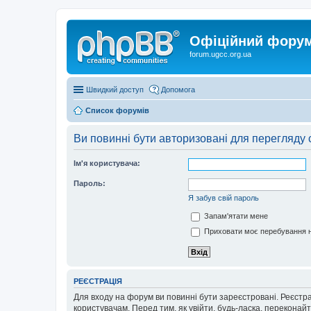
Офіційний форум 
forum.ugcc.org.ua
Швидкий доступ
Допомога
Список форумів
Ви повинні бути авторизовані для перегляду 
Ім'я користувача:
Пароль:
Я забув свій пароль
Запам'ятати мене
Приховати моє перебування н
РЕЄСТРАЦІЯ
Для входу на форум ви повинні бути зареєстровані. Реєстр
користувачам. Перед тим, як увійти, будь-ласка, перекона