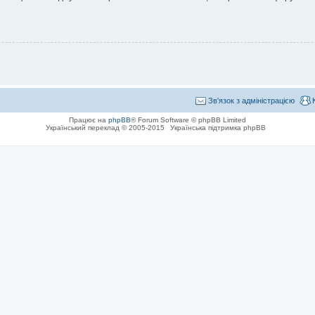
Зв'язок з адміністрацією
Працює на
phpBB
® Forum Software © phpBB Limited
Український переклад © 2005-2015
Українська підтримка phpBB