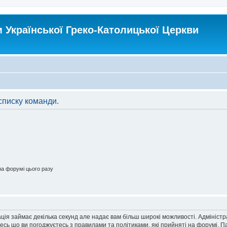
Української Греко-Католицької Церкви
списку команди.
а форумі цього разу
ація займає декілька секунд але надає вам більш широкі можливості. Адмініст
йтесь що ви погоджуєтесь з правилами та політиками, які прийняті на форумі.