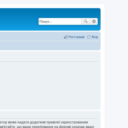
Реєстрація
Вхід
ратор може надати додаткові привілеї зареєстрованим
 Пам'ятайте, що ваше перебування на форумі означає вашу