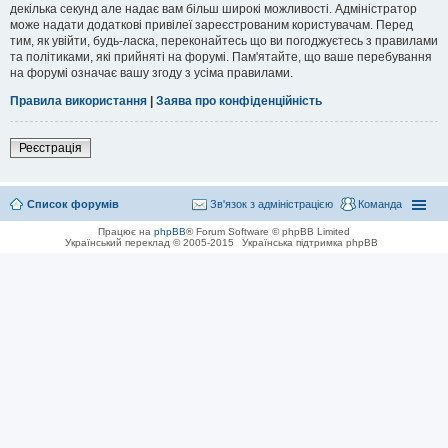
декілька секунд але надає вам більш широкі можливості. Адміністратор
може надати додаткові привілеї зареєстрованим користувачам. Перед
тим, як увійти, будь-ласка, переконайтесь що ви погоджуєтесь з правилами
та політиками, які прийняті на форумі. Пам'ятайте, що ваше перебування
на форумі означає вашу згоду з усіма правилами.
Правила використання
|
Заява про конфіденційність
Реєстрація
Список форумів
Зв'язок з адміністрацією
Команда
Працює на
phpBB
® Forum Software © phpBB Limited
Український переклад © 2005-2015
Українська підтримка phpBB