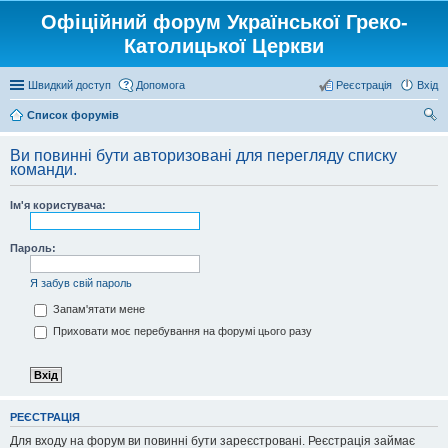
Офіційний форум Української Греко-
Католицької Церкви
Швидкий доступ
Допомога
Реєстрація
Вхід
Список форумів
ош
Ви повинні бути авторизовані для перегляду списку
ук
команди.
Ім'я користувача:
Пароль:
Я забув свій пароль
Запам'ятати мене
Приховати моє перебування на форумі цього разу
РЕЄСТРАЦІЯ
Для входу на форум ви повинні бути зареєстровані. Реєстрація займає