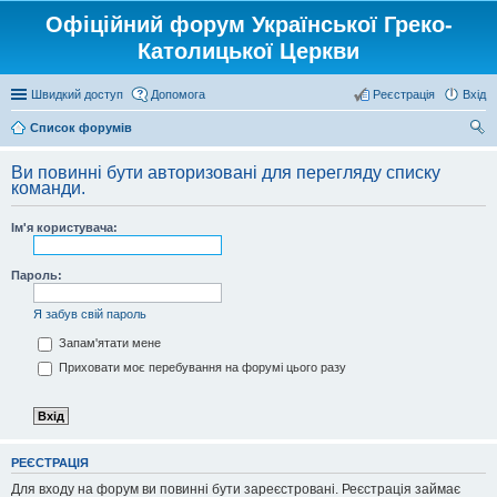
Офіційний форум Української Греко-
Католицької Церкви
Швидкий доступ
Допомога
Реєстрація
Вхід
Список форумів
ош
Ви повинні бути авторизовані для перегляду списку
ук
команди.
Ім'я користувача:
Пароль:
Я забув свій пароль
Запам'ятати мене
Приховати моє перебування на форумі цього разу
РЕЄСТРАЦІЯ
Для входу на форум ви повинні бути зареєстровані. Реєстрація займає