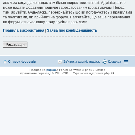
декілька секунд але надає вам більш широкі можливості. Адміністратор
може надати додаткові привілеї зареєстрованим користувачам. Перед
тим, як увійти, будь-ласка, переконайтесь що ви погоджуєтесь з правилами
та політиками, які прийняті на форумі. Пам'ятайте, що ваше перебування
на форумі означає вашу згоду з усіма правилами.
Правила використання
|
Заява про конфіденційність
Реєстрація
Список форумів
Зв'язок з адміністрацією
Команда
Працює на
phpBB
® Forum Software © phpBB Limited
Український переклад © 2005-2015
Українська підтримка phpBB