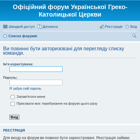
Офіційний форум Української Греко-
Католицької Церкви
Швидкий доступ
Допомога
Реєстрація
Вхід
Список форумів
ош
Ви повинні бути авторизовані для перегляду списку
ук
команди.
Ім'я користувача:
Пароль:
Я забув свій пароль
Запам'ятати мене
Приховати моє перебування на форумі цього разу
РЕЄСТРАЦІЯ
Для входу на форум ви повинні бути зареєстровані. Реєстрація займає