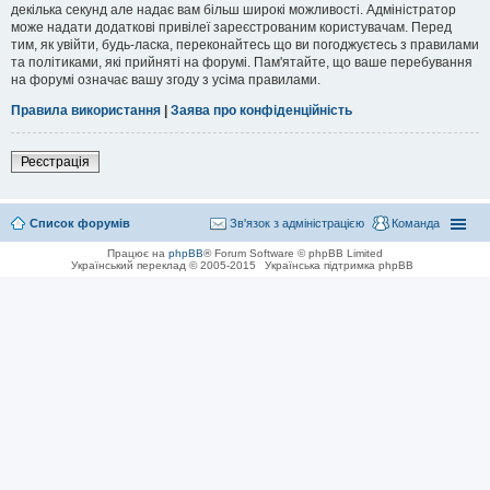
декілька секунд але надає вам більш широкі можливості. Адміністратор
може надати додаткові привілеї зареєстрованим користувачам. Перед
тим, як увійти, будь-ласка, переконайтесь що ви погоджуєтесь з правилами
та політиками, які прийняті на форумі. Пам'ятайте, що ваше перебування
на форумі означає вашу згоду з усіма правилами.
Правила використання
|
Заява про конфіденційність
Реєстрація
Список форумів
Зв'язок з адміністрацією
Команда
Працює на
phpBB
® Forum Software © phpBB Limited
Український переклад © 2005-2015
Українська підтримка phpBB