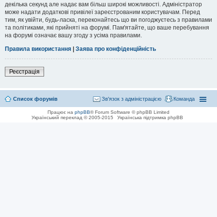
декілька секунд але надає вам більш широкі можливості. Адміністратор
може надати додаткові привілеї зареєстрованим користувачам. Перед
тим, як увійти, будь-ласка, переконайтесь що ви погоджуєтесь з правилами
та політиками, які прийняті на форумі. Пам'ятайте, що ваше перебування
на форумі означає вашу згоду з усіма правилами.
Правила використання
|
Заява про конфіденційність
Реєстрація
Список форумів
Зв'язок з адміністрацією
Команда
Працює на
phpBB
® Forum Software © phpBB Limited
Український переклад © 2005-2015
Українська підтримка phpBB