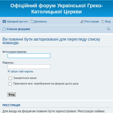
Офіційний форум Української Греко-
Католицької Церкви
Швидкий доступ
Допомога
Реєстрація
Вхід
Список форумів
ош
Ви повинні бути авторизовані для перегляду списку
ук
команди.
Ім'я користувача:
Пароль:
Я забув свій пароль
Запам'ятати мене
Приховати моє перебування на форумі цього разу
РЕЄСТРАЦІЯ
Для входу на форум ви повинні бути зареєстровані. Реєстрація займає