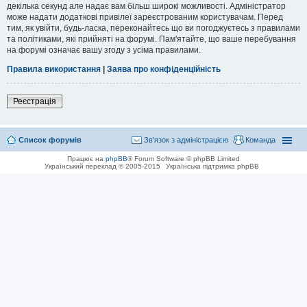
декілька секунд але надає вам більш широкі можливості. Адміністратор
може надати додаткові привілеї зареєстрованим користувачам. Перед
тим, як увійти, будь-ласка, переконайтесь що ви погоджуєтесь з правилами
та політиками, які прийняті на форумі. Пам'ятайте, що ваше перебування
на форумі означає вашу згоду з усіма правилами.
Правила використання
|
Заява про конфіденційність
Реєстрація
Список форумів
Зв'язок з адміністрацією
Команда
Працює на
phpBB
® Forum Software © phpBB Limited
Український переклад © 2005-2015
Українська підтримка phpBB