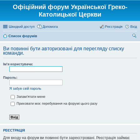
Офіційний форум Української Греко-
Католицької Церкви
Швидкий доступ
Допомога
Реєстрація
Вхід
Список форумів
ош
Ви повинні бути авторизовані для перегляду списку
ук
команди.
Ім'я користувача:
Пароль:
Я забув свій пароль
Запам'ятати мене
Приховати моє перебування на форумі цього разу
РЕЄСТРАЦІЯ
Для входу на форум ви повинні бути зареєстровані. Реєстрація займає