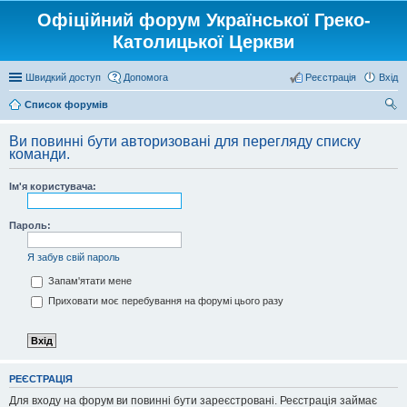
Офіційний форум Української Греко-
Католицької Церкви
Швидкий доступ
Допомога
Реєстрація
Вхід
Список форумів
ош
Ви повинні бути авторизовані для перегляду списку
ук
команди.
Ім'я користувача:
Пароль:
Я забув свій пароль
Запам'ятати мене
Приховати моє перебування на форумі цього разу
РЕЄСТРАЦІЯ
Для входу на форум ви повинні бути зареєстровані. Реєстрація займає