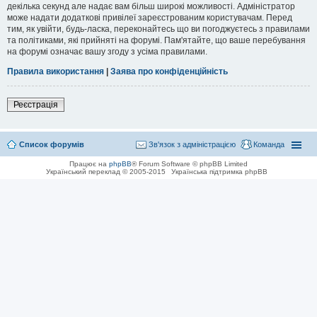
декілька секунд але надає вам більш широкі можливості. Адміністратор
може надати додаткові привілеї зареєстрованим користувачам. Перед
тим, як увійти, будь-ласка, переконайтесь що ви погоджуєтесь з правилами
та політиками, які прийняті на форумі. Пам'ятайте, що ваше перебування
на форумі означає вашу згоду з усіма правилами.
Правила використання
|
Заява про конфіденційність
Реєстрація
Список форумів
Зв'язок з адміністрацією
Команда
Працює на
phpBB
® Forum Software © phpBB Limited
Український переклад © 2005-2015
Українська підтримка phpBB