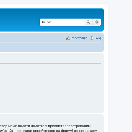
Реєстрація
Вхід
ратор може надати додаткові привілеї зареєстрованим
 Пам'ятайте, що ваше перебування на форумі означає вашу