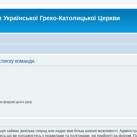
Української Греко-Католицької Церкви
списку команди.
а форумі цього разу
ація займає декілька секунд але надає вам більш широкі можливості. Адмініст
йтесь що ви погоджуєтесь з правилами та політиками, які прийняті на форумі.