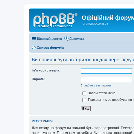
Офіційний форум 
forum.ugcc.org.ua
Швидкий доступ
Допомога
Список форумів
Ви повинні бути авторизовані для перегляду 
Ім'я користувача:
Пароль:
Я забув свій пароль
Запам'ятати мене
Приховати моє перебування н
РЕЄСТРАЦІЯ
Для входу на форум ви повинні бути зареєстровані. Реєстр
користувачам. Перед тим, як увійти, будь-ласка, перекона