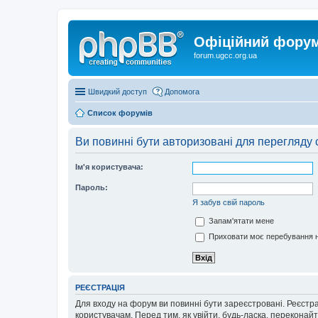
Офіційний форум 
forum.ugcc.org.ua
Швидкий доступ
Допомога
Список форумів
Ви повинні бути авторизовані для перегляду 
Ім'я користувача:
Пароль:
Я забув свій пароль
Запам'ятати мене
Приховати моє перебування н
РЕЄСТРАЦІЯ
Для входу на форум ви повинні бути зареєстровані. Реєстр
користувачам. Перед тим, як увійти, будь-ласка, перекона