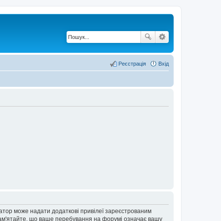
Реєстрація
Вхід
ратор може надати додаткові привілеї зареєстрованим
 Пам'ятайте, що ваше перебування на форумі означає вашу