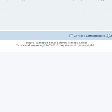
Зв'язок з адміністрацією
Працює на
phpBB
® Forum Software © phpBB Limited
Український переклад © 2005-2015
Українська підтримка phpBB