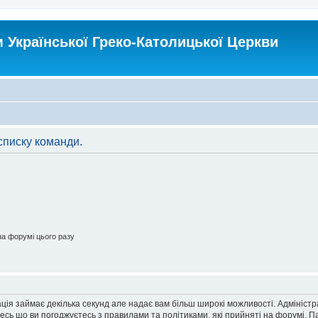
Української Греко-Католицької Церкви
списку команди.
а форумі цього разу
ація займає декілька секунд але надає вам більш широкі можливості. Адмініст
йтесь що ви погоджуєтесь з правилами та політиками, які прийняті на форумі.