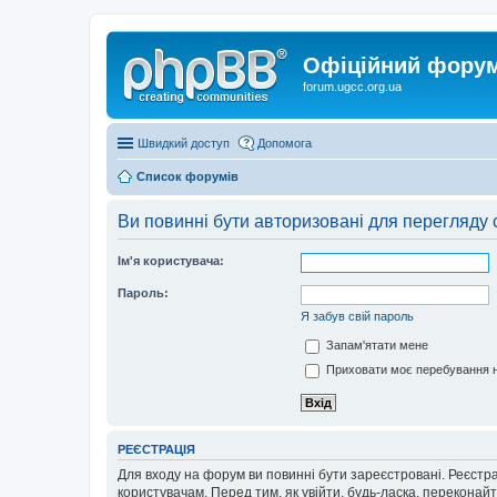
Офіційний форум 
forum.ugcc.org.ua
Швидкий доступ
Допомога
Список форумів
Ви повинні бути авторизовані для перегляду 
Ім'я користувача:
Пароль:
Я забув свій пароль
Запам'ятати мене
Приховати моє перебування н
РЕЄСТРАЦІЯ
Для входу на форум ви повинні бути зареєстровані. Реєстр
користувачам. Перед тим, як увійти, будь-ласка, перекона