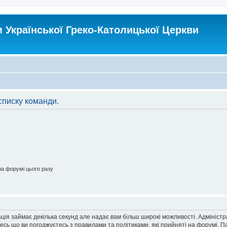
Української Греко-Католицької Церкви
списку команди.
а форумі цього разу
ація займає декілька секунд але надає вам більш широкі можливості. Адмініст
йтесь що ви погоджуєтесь з правилами та політиками, які прийняті на форумі.