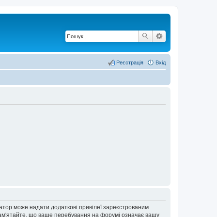
Реєстрація
Вхід
ратор може надати додаткові привілеї зареєстрованим
 Пам'ятайте, що ваше перебування на форумі означає вашу