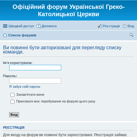
Офіційний форум Української Греко-
Католицької Церкви
Швидкий доступ
Допомога
Реєстрація
Вхід
Список форумів
ош
Ви повинні бути авторизовані для перегляду списку
ук
команди.
Ім'я користувача:
Пароль:
Я забув свій пароль
Запам'ятати мене
Приховати моє перебування на форумі цього разу
РЕЄСТРАЦІЯ
Для входу на форум ви повинні бути зареєстровані. Реєстрація займає