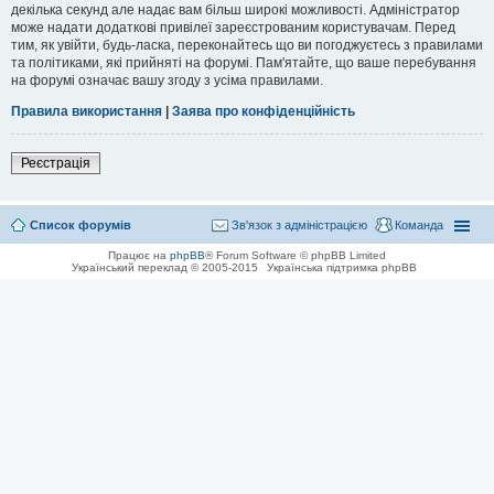
декілька секунд але надає вам більш широкі можливості. Адміністратор
може надати додаткові привілеї зареєстрованим користувачам. Перед
тим, як увійти, будь-ласка, переконайтесь що ви погоджуєтесь з правилами
та політиками, які прийняті на форумі. Пам'ятайте, що ваше перебування
на форумі означає вашу згоду з усіма правилами.
Правила використання
|
Заява про конфіденційність
Реєстрація
Список форумів
Зв'язок з адміністрацією
Команда
Працює на
phpBB
® Forum Software © phpBB Limited
Український переклад © 2005-2015
Українська підтримка phpBB