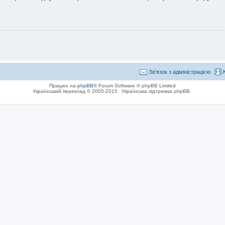
Зв'язок з адміністрацією
Працює на
phpBB
® Forum Software © phpBB Limited
Український переклад © 2005-2015
Українська підтримка phpBB