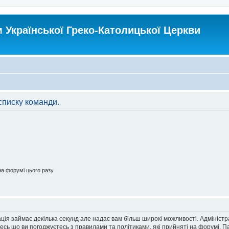
Української Греко-Католицької Церкви
списку команди.
а форумі цього разу
ація займає декілька секунд але надає вам більш широкі можливості. Адмініст
йтесь що ви погоджуєтесь з правилами та політиками, які прийняті на форумі.