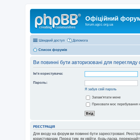
Офіційний форум 
forum.ugcc.org.ua
Швидкий доступ
Допомога
Список форумів
Ви повинні бути авторизовані для перегляду 
Ім'я користувача:
Пароль:
Я забув свій пароль
Запам'ятати мене
Приховати моє перебування н
РЕЄСТРАЦІЯ
Для входу на форум ви повинні бути зареєстровані. Реєстр
користувачам. Перед тим, як увійти, будь-ласка, перекона