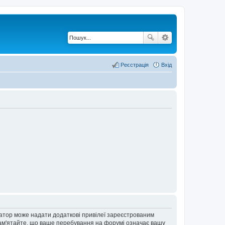
Реєстрація
Вхід
ратор може надати додаткові привілеї зареєстрованим
 Пам'ятайте, що ваше перебування на форумі означає вашу