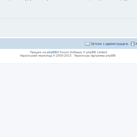
Зв'язок з адміністрацією
Працює на
phpBB
® Forum Software © phpBB Limited
Український переклад © 2005-2015
Українська підтримка phpBB