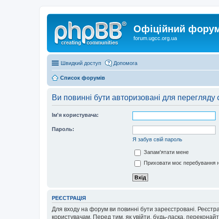
Офіційний форум 
forum.ugcc.org.ua
Швидкий доступ
Допомога
Список форумів
Ви повинні бути авторизовані для перегляду 
Ім'я користувача:
Пароль:
Я забув свій пароль
Запам'ятати мене
Приховати моє перебування н
РЕЄСТРАЦІЯ
Для входу на форум ви повинні бути зареєстровані. Реєстр
користувачам. Перед тим, як увійти, будь-ласка, перекона