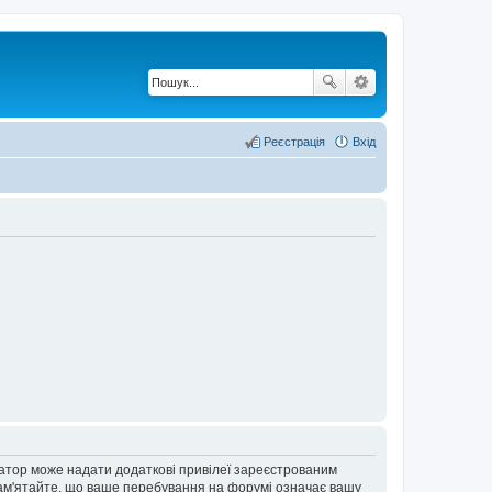
Реєстрація
Вхід
ратор може надати додаткові привілеї зареєстрованим
 Пам'ятайте, що ваше перебування на форумі означає вашу