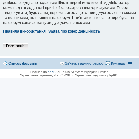
декілька секунд але надає вам більш широкі можливості. Адміністратор
може надати додаткові привілеї зареєстрованим користувачам. Перед
тим, як увійти, будь-ласка, переконайтесь що ви погоджуєтесь з правилами
та політиками, які прийняті на форумі. Пам'ятайте, що ваше перебування
на форумі означає вашу згоду з усіма правилами.
Правила використання
|
Заява про конфіденційність
Реєстрація
Список форумів
Зв'язок з адміністрацією
Команда
Працює на
phpBB
® Forum Software © phpBB Limited
Український переклад © 2005-2015
Українська підтримка phpBB