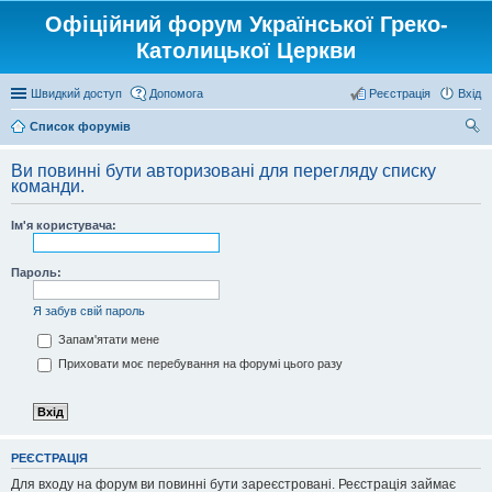
Офіційний форум Української Греко-
Католицької Церкви
Швидкий доступ
Допомога
Реєстрація
Вхід
Список форумів
ош
Ви повинні бути авторизовані для перегляду списку
ук
команди.
Ім'я користувача:
Пароль:
Я забув свій пароль
Запам'ятати мене
Приховати моє перебування на форумі цього разу
РЕЄСТРАЦІЯ
Для входу на форум ви повинні бути зареєстровані. Реєстрація займає