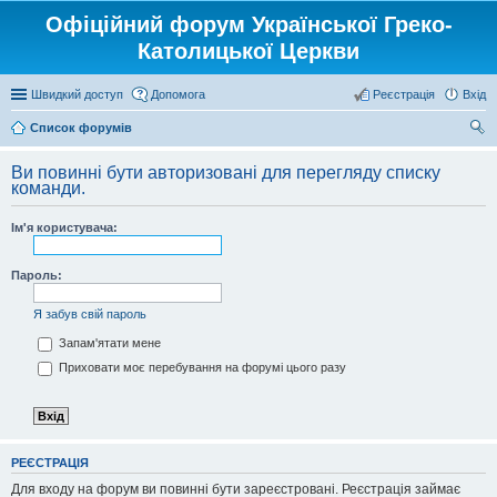
Офіційний форум Української Греко-
Католицької Церкви
Швидкий доступ
Допомога
Реєстрація
Вхід
Список форумів
ош
Ви повинні бути авторизовані для перегляду списку
ук
команди.
Ім'я користувача:
Пароль:
Я забув свій пароль
Запам'ятати мене
Приховати моє перебування на форумі цього разу
РЕЄСТРАЦІЯ
Для входу на форум ви повинні бути зареєстровані. Реєстрація займає