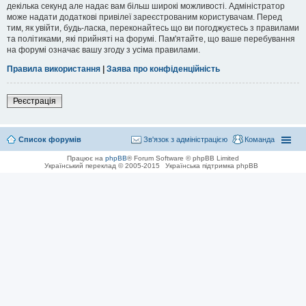
декілька секунд але надає вам більш широкі можливості. Адміністратор
може надати додаткові привілеї зареєстрованим користувачам. Перед
тим, як увійти, будь-ласка, переконайтесь що ви погоджуєтесь з правилами
та політиками, які прийняті на форумі. Пам'ятайте, що ваше перебування
на форумі означає вашу згоду з усіма правилами.
Правила використання
|
Заява про конфіденційність
Реєстрація
Список форумів
Зв'язок з адміністрацією
Команда
Працює на
phpBB
® Forum Software © phpBB Limited
Український переклад © 2005-2015
Українська підтримка phpBB