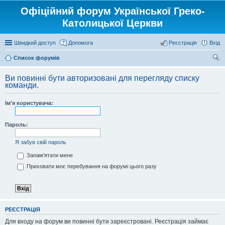
Офіційний форум Української Греко-
Католицької Церкви
Швидкий доступ
Допомога
Реєстрація
Вхід
Список форумів
ош
Ви повинні бути авторизовані для перегляду списку
ук
команди.
Ім'я користувача:
Пароль:
Я забув свій пароль
Запам'ятати мене
Приховати моє перебування на форумі цього разу
РЕЄСТРАЦІЯ
Для входу на форум ви повинні бути зареєстровані. Реєстрація займає