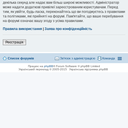
декілька секунд але надає вам більш широкі можливості. Адміністратор
може надати додаткові привілеї зареєстрованим користувачам. Перед
тим, як увійти, будь-ласка, переконайтесь що ви погоджуєтесь з правилами
та політиками, які прийняті на форумі. Пам'ятайте, що ваше перебування
на форумі означає вашу згоду з усіма правилами.
Правила використання
|
Заява про конфіденційність
Реєстрація
Список форумів
Зв'язок з адміністрацією
Команда
Працює на
phpBB
® Forum Software © phpBB Limited
Український переклад © 2005-2015
Українська підтримка phpBB