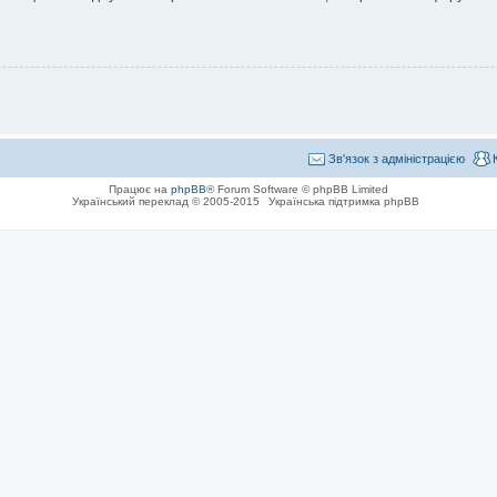
Зв'язок з адміністрацією
Працює на
phpBB
® Forum Software © phpBB Limited
Український переклад © 2005-2015
Українська підтримка phpBB