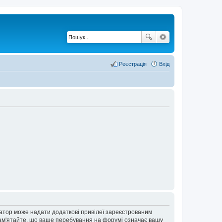
Реєстрація
Вхід
ратор може надати додаткові привілеї зареєстрованим
 Пам'ятайте, що ваше перебування на форумі означає вашу