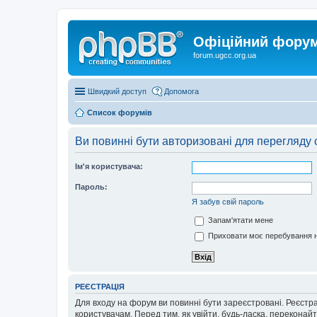
Офіційний форум 
forum.ugcc.org.ua
Швидкий доступ
Допомога
Список форумів
Ви повинні бути авторизовані для перегляду 
Ім'я користувача:
Пароль:
Я забув свій пароль
Запам'ятати мене
Приховати моє перебування н
РЕЄСТРАЦІЯ
Для входу на форум ви повинні бути зареєстровані. Реєстр
користувачам. Перед тим, як увійти, будь-ласка, перекона