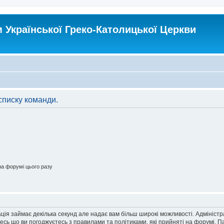
Української Греко-Католицької Церкви
списку команди.
а форумі цього разу
ація займає декілька секунд але надає вам більш широкі можливості. Адмініст
йтесь що ви погоджуєтесь з правилами та політиками, які прийняті на форумі.