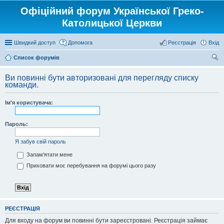
Офіційний форум Української Греко-
Католицької Церкви
Швидкий доступ
Допомога
Реєстрація
Вхід
Список форумів
ош
Ви повинні бути авторизовані для перегляду списку
ук
команди.
Ім'я користувача:
Пароль:
Я забув свій пароль
Запам'ятати мене
Приховати моє перебування на форумі цього разу
РЕЄСТРАЦІЯ
Для входу на форум ви повинні бути зареєстровані. Реєстрація займає