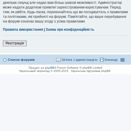
декілька секунд але надає вам більш широкі можливості. Адміністратор
може надати додаткові привілеї зареєстрованим користувачам. Перед
тим, як увійти, будь-ласка, переконайтесь що ви погоджуєтесь з правилами
та політиками, які прийняті на форумі. Пам'ятайте, що ваше перебування
на форумі означає вашу згоду з усіма правилами.
Правила використання
|
Заява про конфіденційність
Реєстрація
Список форумів
Зв'язок з адміністрацією
Команда
Працює на
phpBB
® Forum Software © phpBB Limited
Український переклад © 2005-2015
Українська підтримка phpBB