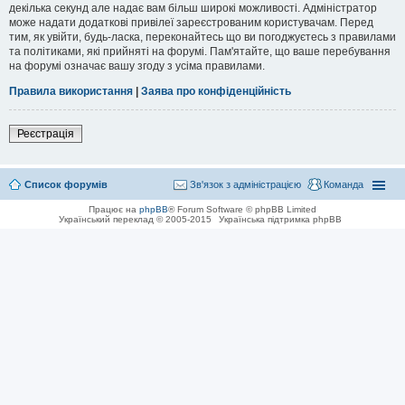
декілька секунд але надає вам більш широкі можливості. Адміністратор
може надати додаткові привілеї зареєстрованим користувачам. Перед
тим, як увійти, будь-ласка, переконайтесь що ви погоджуєтесь з правилами
та політиками, які прийняті на форумі. Пам'ятайте, що ваше перебування
на форумі означає вашу згоду з усіма правилами.
Правила використання
|
Заява про конфіденційність
Реєстрація
Список форумів
Зв'язок з адміністрацією
Команда
Працює на
phpBB
® Forum Software © phpBB Limited
Український переклад © 2005-2015
Українська підтримка phpBB