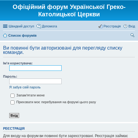
Офіційний форум Української Греко-
Католицької Церкви
Швидкий доступ
Допомога
Реєстрація
Вхід
Список форумів
ош
Ви повинні бути авторизовані для перегляду списку
ук
команди.
Ім'я користувача:
Пароль:
Я забув свій пароль
Запам'ятати мене
Приховати моє перебування на форумі цього разу
РЕЄСТРАЦІЯ
Для входу на форум ви повинні бути зареєстровані. Реєстрація займає