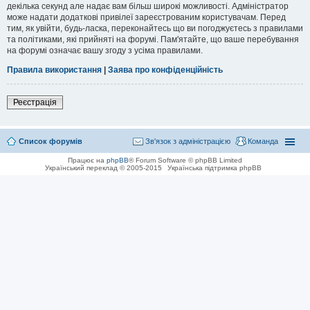
декілька секунд але надає вам більш широкі можливості. Адміністратор
може надати додаткові привілеї зареєстрованим користувачам. Перед
тим, як увійти, будь-ласка, переконайтесь що ви погоджуєтесь з правилами
та політиками, які прийняті на форумі. Пам'ятайте, що ваше перебування
на форумі означає вашу згоду з усіма правилами.
Правила використання
|
Заява про конфіденційність
Реєстрація
Список форумів
Зв'язок з адміністрацією
Команда
Працює на
phpBB
® Forum Software © phpBB Limited
Український переклад © 2005-2015
Українська підтримка phpBB