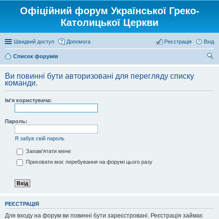
Офіційний форум Української Греко-
Католицької Церкви
Швидкий доступ
Допомога
Реєстрація
Вхід
Список форумів
ош
Ви повинні бути авторизовані для перегляду списку
ук
команди.
Ім'я користувача:
Пароль:
Я забув свій пароль
Запам'ятати мене
Приховати моє перебування на форумі цього разу
РЕЄСТРАЦІЯ
Для входу на форум ви повинні бути зареєстровані. Реєстрація займає