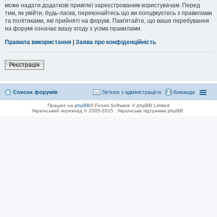
може надати додаткові привілеї зареєстрованим користувачам. Перед
тим, як увійти, будь-ласка, переконайтесь що ви погоджуєтесь з правилами
та політиками, які прийняті на форумі. Пам'ятайте, що ваше перебування
на форумі означає вашу згоду з усіма правилами.
Правила використання
|
Заява про конфіденційність
Реєстрація
Список форумів
Зв'язок з адміністрацією
Команда
Працює на
phpBB
® Forum Software © phpBB Limited
Український переклад © 2005-2015
Українська підтримка phpBB