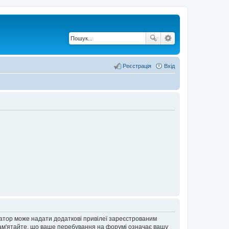
Реєстрація
Вхід
ратор може надати додаткові привілеї зареєстрованим
 Пам'ятайте, що ваше перебування на форумі означає вашу