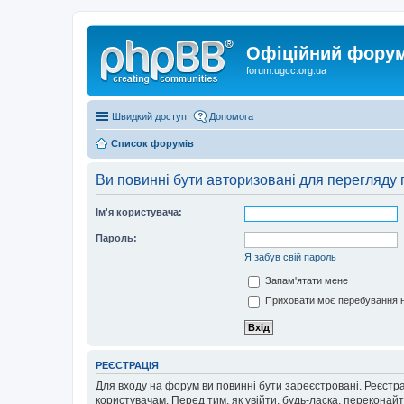
Офіційний форум 
forum.ugcc.org.ua
Швидкий доступ
Допомога
Список форумів
Ви повинні бути авторизовані для перегляду 
Ім'я користувача:
Пароль:
Я забув свій пароль
Запам'ятати мене
Приховати моє перебування н
РЕЄСТРАЦІЯ
Для входу на форум ви повинні бути зареєстровані. Реєстр
користувачам. Перед тим, як увійти, будь-ласка, перекона