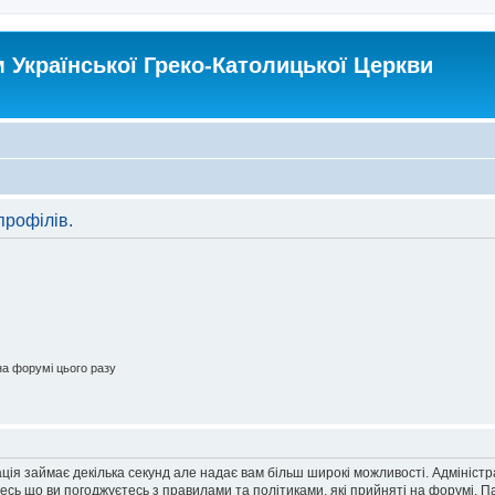
Української Греко-Католицької Церкви
профілів.
а форумі цього разу
ація займає декілька секунд але надає вам більш широкі можливості. Адмініст
йтесь що ви погоджуєтесь з правилами та політиками, які прийняті на форумі.