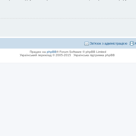
Зв'язок з адміністрацією
Працює на
phpBB
® Forum Software © phpBB Limited
Український переклад © 2005-2015
Українська підтримка phpBB